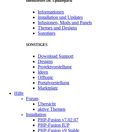
Inoffizielles DE Updatepack
Informationen
Installation und Updates
Infusionen, Mods und Panels
Themes und Designs
Sonstiges
SONSTIGES
Download Support
Designs
Projektvorstellung
Ideen
Offtopic
Portalvorstellung
Marktplatz
Hilfe
Forum
Übersicht
aktive Themen
Installation
PHP-Fusion v7.02.07
PHP-Fusion IUP
PHP-Fusion v9 Stable