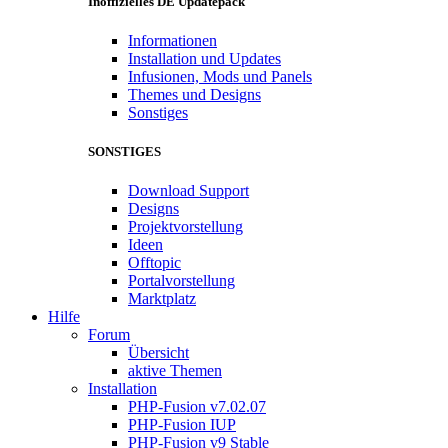
Inoffizielles DE Updatepack
Informationen
Installation und Updates
Infusionen, Mods und Panels
Themes und Designs
Sonstiges
SONSTIGES
Download Support
Designs
Projektvorstellung
Ideen
Offtopic
Portalvorstellung
Marktplatz
Hilfe
Forum
Übersicht
aktive Themen
Installation
PHP-Fusion v7.02.07
PHP-Fusion IUP
PHP-Fusion v9 Stable