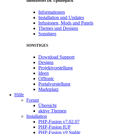
Inoffizielles DE Updatepack
Informationen
Installation und Updates
Infusionen, Mods und Panels
Themes und Designs
Sonstiges
SONSTIGES
Download Support
Designs
Projektvorstellung
Ideen
Offtopic
Portalvorstellung
Marktplatz
Hilfe
Forum
Übersicht
aktive Themen
Installation
PHP-Fusion v7.02.07
PHP-Fusion IUP
PHP-Fusion v9 Stable