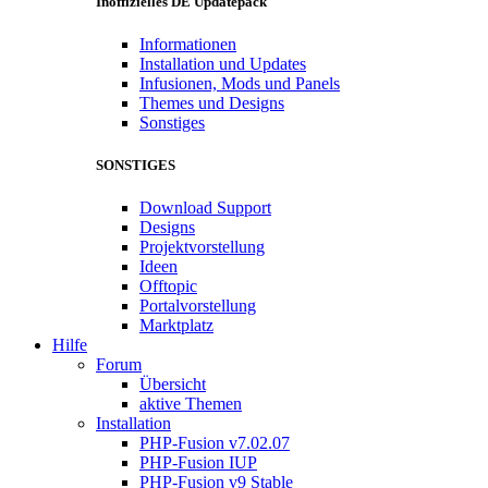
Inoffizielles DE Updatepack
Informationen
Installation und Updates
Infusionen, Mods und Panels
Themes und Designs
Sonstiges
SONSTIGES
Download Support
Designs
Projektvorstellung
Ideen
Offtopic
Portalvorstellung
Marktplatz
Hilfe
Forum
Übersicht
aktive Themen
Installation
PHP-Fusion v7.02.07
PHP-Fusion IUP
PHP-Fusion v9 Stable