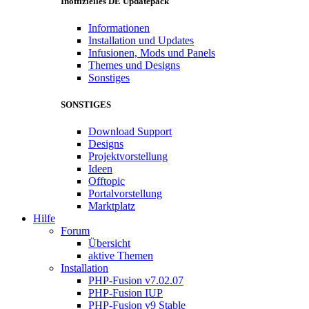
Inoffizielles DE Updatepack
Informationen
Installation und Updates
Infusionen, Mods und Panels
Themes und Designs
Sonstiges
SONSTIGES
Download Support
Designs
Projektvorstellung
Ideen
Offtopic
Portalvorstellung
Marktplatz
Hilfe
Forum
Übersicht
aktive Themen
Installation
PHP-Fusion v7.02.07
PHP-Fusion IUP
PHP-Fusion v9 Stable