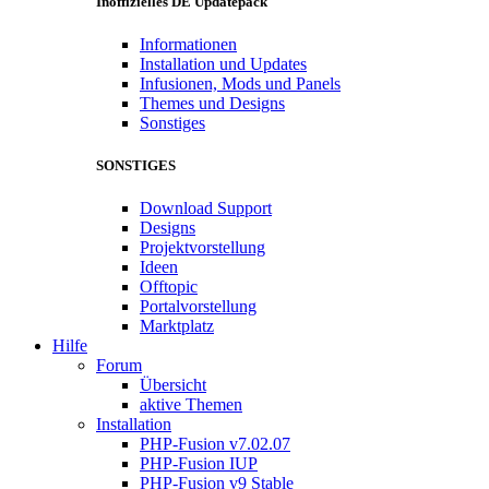
Inoffizielles DE Updatepack
Informationen
Installation und Updates
Infusionen, Mods und Panels
Themes und Designs
Sonstiges
SONSTIGES
Download Support
Designs
Projektvorstellung
Ideen
Offtopic
Portalvorstellung
Marktplatz
Hilfe
Forum
Übersicht
aktive Themen
Installation
PHP-Fusion v7.02.07
PHP-Fusion IUP
PHP-Fusion v9 Stable