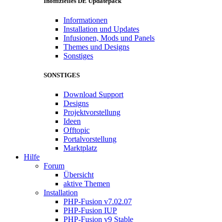
Inoffizielles DE Updatepack
Informationen
Installation und Updates
Infusionen, Mods und Panels
Themes und Designs
Sonstiges
SONSTIGES
Download Support
Designs
Projektvorstellung
Ideen
Offtopic
Portalvorstellung
Marktplatz
Hilfe
Forum
Übersicht
aktive Themen
Installation
PHP-Fusion v7.02.07
PHP-Fusion IUP
PHP-Fusion v9 Stable