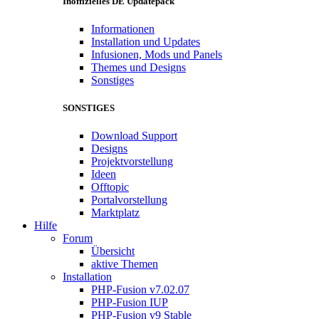
Inoffizielles DE Updatepack
Informationen
Installation und Updates
Infusionen, Mods und Panels
Themes und Designs
Sonstiges
SONSTIGES
Download Support
Designs
Projektvorstellung
Ideen
Offtopic
Portalvorstellung
Marktplatz
Hilfe
Forum
Übersicht
aktive Themen
Installation
PHP-Fusion v7.02.07
PHP-Fusion IUP
PHP-Fusion v9 Stable