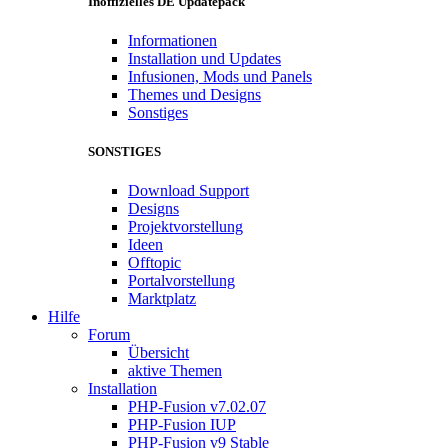
Inoffizielles DE Updatepack
Informationen
Installation und Updates
Infusionen, Mods und Panels
Themes und Designs
Sonstiges
SONSTIGES
Download Support
Designs
Projektvorstellung
Ideen
Offtopic
Portalvorstellung
Marktplatz
Hilfe
Forum
Übersicht
aktive Themen
Installation
PHP-Fusion v7.02.07
PHP-Fusion IUP
PHP-Fusion v9 Stable