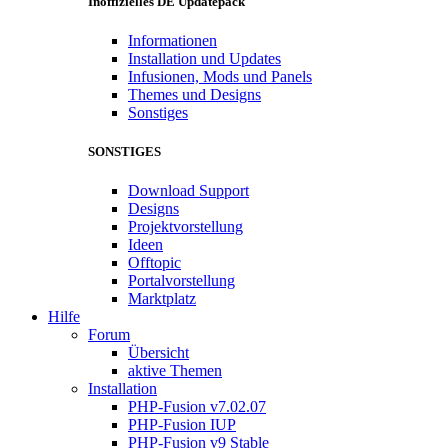
Inoffizielles DE Updatepack
Informationen
Installation und Updates
Infusionen, Mods und Panels
Themes und Designs
Sonstiges
SONSTIGES
Download Support
Designs
Projektvorstellung
Ideen
Offtopic
Portalvorstellung
Marktplatz
Hilfe
Forum
Übersicht
aktive Themen
Installation
PHP-Fusion v7.02.07
PHP-Fusion IUP
PHP-Fusion v9 Stable