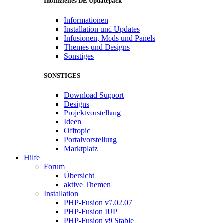
Inoffizielles DE Updatepack
Informationen
Installation und Updates
Infusionen, Mods und Panels
Themes und Designs
Sonstiges
SONSTIGES
Download Support
Designs
Projektvorstellung
Ideen
Offtopic
Portalvorstellung
Marktplatz
Hilfe
Forum
Übersicht
aktive Themen
Installation
PHP-Fusion v7.02.07
PHP-Fusion IUP
PHP-Fusion v9 Stable