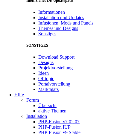
Inoffizielles DE Updatepack
Informationen
Installation und Updates
Infusionen, Mods und Panels
Themes und Designs
Sonstiges
SONSTIGES
Download Support
Designs
Projektvorstellung
Ideen
Offtopic
Portalvorstellung
Marktplatz
Hilfe
Forum
Übersicht
aktive Themen
Installation
PHP-Fusion v7.02.07
PHP-Fusion IUP
PHP-Fusion v9 Stable