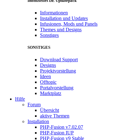
Inoffizielles DE Updatepack
Informationen
Installation und Updates
Infusionen, Mods und Panels
Themes und Designs
Sonstiges
SONSTIGES
Download Support
Designs
Projektvorstellung
Ideen
Offtopic
Portalvorstellung
Marktplatz
Hilfe
Forum
Übersicht
aktive Themen
Installation
PHP-Fusion v7.02.07
PHP-Fusion IUP
PHP-Fusion v9 Stable