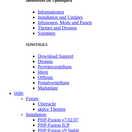
Inoffizielles DE Updatepack
Informationen
Installation und Updates
Infusionen, Mods und Panels
Themes und Designs
Sonstiges
SONSTIGES
Download Support
Designs
Projektvorstellung
Ideen
Offtopic
Portalvorstellung
Marktplatz
Hilfe
Forum
Übersicht
aktive Themen
Installation
PHP-Fusion v7.02.07
PHP-Fusion IUP
PHP-Fusion v9 Stable