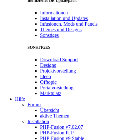
Inoffizielles DE Updatepack
Informationen
Installation und Updates
Infusionen, Mods und Panels
Themes und Designs
Sonstiges
SONSTIGES
Download Support
Designs
Projektvorstellung
Ideen
Offtopic
Portalvorstellung
Marktplatz
Hilfe
Forum
Übersicht
aktive Themen
Installation
PHP-Fusion v7.02.07
PHP-Fusion IUP
PHP-Fusion v9 Stable