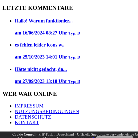
LETZTE KOMMENTARE
Hallo! Warum funktionier...
am 16/06/2024 08:27 Uhr
Typ: D
es fehlen leider icons w...
am 25/10/2023 14:01 Uhr
Typ: D
Hätte nicht gedacht, da...
am 27/09/2023 13:18 Uhr
Typ: D
WER WAR ONLINE
IMPRESSUM
NUTZUNGSBEDINGUNGEN
DATENSCHUTZ
KONTAKT
Powered by
PHP-Fusion
Copyright © 2026 PHP-Fusion Inc. Published without
Cookie Control
- PHP-Fusion Deutschland - Offizielle Supportseite verwendet einige C
warranties under
EPAL