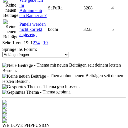
Wie gebe ich
im
SaFuRa
3208
4
Adminmenü
ein Banner an?
Panels werden
nicht korrekt
bochi
3233
5
angezeigt
Seite 1 von 19:
1
2
3
4
...
19
Springe ins Forum:
- Thema mit neuen Beiträgen seit deinem letzten
Besuch.
- Thema ohne neuen Beiträgen seit deinem
letzten Besuch.
- Thema geschlossen.
- Thema gepinnt.
WE LOVE PHPFUSION