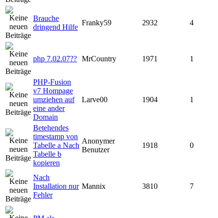
Brauche
Franky59
2932
4
dringend Hilfe
php 7.02.07??
MrCountry
1971
1
PHP-Fusion
v7 Hompage
umziehen auf
Larve00
1904
1
eine ander
Domain
Betehendes
timestamp von
Anonymer
Tabelle a Nach
1918
0
Benutzer
Tabelle b
kopieren
Nach
Installation nur
Mannix
3810
7
Fehler