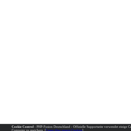
Cookie Control
- PHP-Fusion Deutschland - Offizielle Supportseite verwendet einige 
Computer zu speichern. [
Lesen über unsere Cookies
].