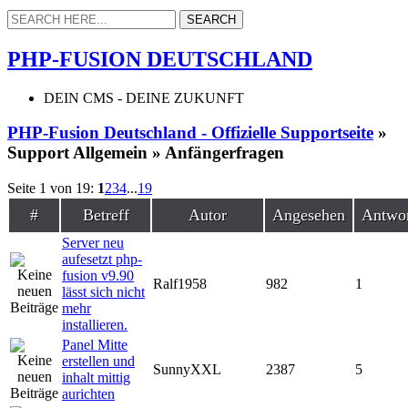
PHP-FUSION DEUTSCHLAND
DEIN CMS - DEINE ZUKUNFT
PHP-Fusion Deutschland - Offizielle Supportseite
»
Support Allgemein » Anfängerfragen
Seite 1 von 19:
1
2
3
4
...
19
#
Betreff
Autor
Angesehen
Antwo
Server neu
aufesetzt php-
fusion v9.90
Ralf1958
982
1
lässt sich nicht
mehr
installieren.
Panel Mitte
erstellen und
SunnyXXL
2387
5
inhalt mittig
aurichten