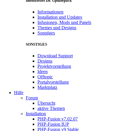
Inoffizielles DE Updatepack
Informationen
Installation und Updates
Infusionen, Mods und Panels
Themes und Designs
Sonstiges
SONSTIGES
Download Support
Designs
Projektvorstellung
Ideen
Offtopic
Portalvorstellung
Marktplatz
Hilfe
Forum
Übersicht
aktive Themen
Installation
PHP-Fusion v7.02.07
PHP-Fusion IUP
PHP-Fusion v9 Stable