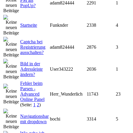
PM als
adam824444
2291
1
PopUp?
Startseite
Funknder
2338
4
Captcha bei
Registrierung
adam824444
2876
3
ausschalten?
Bild in der
Adressleiste
User343222
2036
1
ändern?
Fehler beim
Parsen -
Advanced
Herr_Wunderlich
11743
23
Online Panel
(Seite:
1
2
)
Navigationsbar
bochi
3314
5
mit dropdown