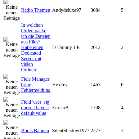
Radio Themen
Andydeluxe97
3684
5
In welchen
Orden packe
ich die Dateien
aus Files?
Habe einen
DJ-Sunny-LE
2012
2
Dedicated
Server mit
vielen
Ordnern.
Fiele Manager
bringt
Hexkey
1463
0
Fehlermeldung
Field 'user_sig'
doesn't have a
EnricoB
1708
4
default value
Boots Bannen
SilentShadow1977
2277
2