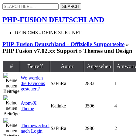
PHP-FUSION DEUTSCHLAND
DEIN CMS - DEINE ZUKUNFT
PHP-Fusion Deutschland - Offizielle Supportseite
»
PHP Fusion v7.02.xx Support » Themes und Design
#
Betreff
Autor
Angesehen
Antwort
Wo werden
die Favicons
SaFuRa
2833
1
gesteuert?
Atom-X
Kalinke
3596
4
Theme
Themewechsel
SaFuRa
2986
2
nach Login