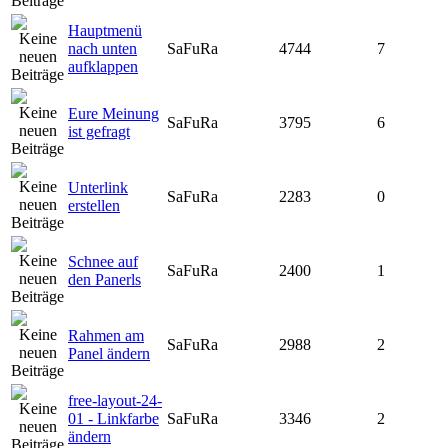
Hauptmenü
nach unten
SaFuRa
4744
7
aufklappen
Eure Meinung
SaFuRa
3795
6
ist gefragt
Unterlink
SaFuRa
2283
0
erstellen
Schnee auf
SaFuRa
2400
1
den Panerls
Rahmen am
SaFuRa
2988
2
Panel ändern
free-layout-24-
01 - Linkfarbe
SaFuRa
3346
2
ändern