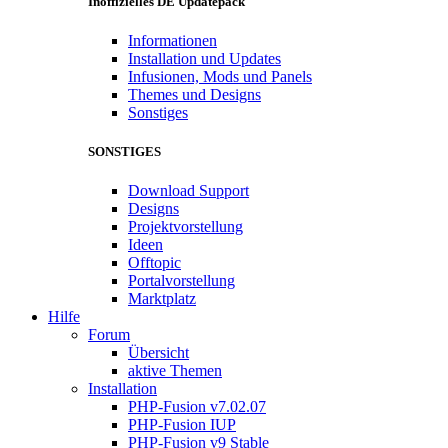
Inoffizielles DE Updatepack
Informationen
Installation und Updates
Infusionen, Mods und Panels
Themes und Designs
Sonstiges
SONSTIGES
Download Support
Designs
Projektvorstellung
Ideen
Offtopic
Portalvorstellung
Marktplatz
Hilfe
Forum
Übersicht
aktive Themen
Installation
PHP-Fusion v7.02.07
PHP-Fusion IUP
PHP-Fusion v9 Stable