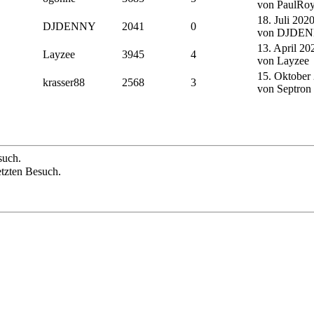
von PaulRoy
18. Juli 202
DJDENNY
2041
0
von DJDE
13. April 20
Layzee
3945
4
von Layzee
15. Oktober
krasser88
2568
3
von Septron
such.
etzten Besuch.