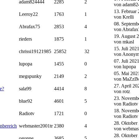
adam824444
2285
2
von adam82
13. Februar
Leeroy22
1763
1
von Krelli
08. Septemb
Abrafax75
2853
4
von Abrafax
19. August 
rieders
1875
1
von mkasl
15. Juli 202
chrissi19121985
25852
32
von Anonym
07. Juli 202
lupopa
1455
0
von lupopa
05. Mai 202
megspunky
2149
2
von MaZzI
27. April 20
e?
sala99
4414
8
von rotz
23. Novembe
blue92
4601
5
von Radiotv
18. Novembe
Radiotv
1721
0
von Radiotv
28. Oktober
inbereich
webmaster2001tr
2380
4
von webmast
28. Oktober
ogonne
3685
5