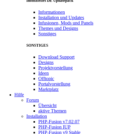
Inoffizielles DE Updatepack
Informationen
Installation und Updates
Infusionen, Mods und Panels
Themes und Designs
Sonstiges
SONSTIGES
Download Support
Designs
Projektvorstellung
Ideen
Offtopic
Portalvorstellung
Marktplatz
Hilfe
Forum
Übersicht
aktive Themen
Installation
PHP-Fusion v7.02.07
PHP-Fusion IUP
PHP-Fusion v9 Stable