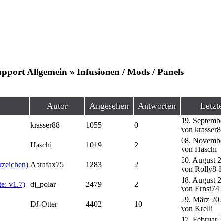
pport Allgemein » Infusionen / Mods / Panels
Autor
Angesehen
Antworten
Letzt
19. Septemb
krasser88
1055
0
von krasser
08. Novembe
Haschi
1019
2
von Haschi
30. August 
rzeichen)
Abrafax75
1283
2
von Rolly8
18. August 
te: v1.7)
dj_polar
2479
2
von Ernst74
29. März 20
DJ-Otter
4402
10
von Krelli
17. Februar