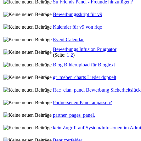
Su Friends Panel - Freunde hinzufügen?
Bewerbungsskript für v9
Kalender für v9 von riqo
Event Calendar
Bewerbungs Infusion Prugnator
(Seite:
1
2
)
Blog Bilderupload für Blogtext
gr_meber_charts Lieder doppelt
Rac_clan_panel Bewerbung Sicherheitslück
Partnerseiten Panel anpassen?
partner_pages_panel.
kein Zugriff auf System/Infusionen im Adm
Benutzerfelder