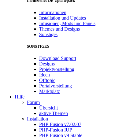
Inoffizielles DE Updatepack
Informationen
Installation und Updates
Infusionen, Mods und Panels
Themes und Designs
Sonstiges
SONSTIGES
Download Support
Designs
Projektvorstellung
Ideen
Offtopic
Portalvorstellung
Marktplatz
Hilfe
Forum
Übersicht
aktive Themen
Installation
PHP-Fusion v7.02.07
PHP-Fusion IUP
PHP-Fusion v9 Stable