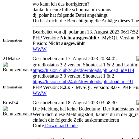
wo kann ich das korrigieren?
danke für eure hilfe schonmal im voraus
dj_polar hat folgende Datei angehängt:
Du hast nicht die Berechtigung die Anhäge dieses Th
Bearbeitet von dj_polar am 13. August 2023 06:17:52
PHP Version:
Nicht ausgewählt
•
MySQL Version:
Information:
Fusion:
Nicht ausgewählt
WWW
21Matze
Geschrieben am 17. August 2023 20:34:05
gr radiostatus 3.2 version Shoutcast 1 & 2 und Lautfm
https://fusion-club24.de/downloads.ph...oad_id=114
gr radiostatus 3.0 version Shoutcast 1 & 2
https://fusion-club24.de/downloads.ph...load_id=91
PHP Version:
8.2.x
•
MySQL Version:
8.0
•
PHP-Fus
Information:
WWW
Ernst74
Geschrieben am 18. August 2023 03:58:30
Die Meldung hat keine Bedeutung. Der Radiostatus fun
Wenn dich diese Meldung stört, kannst du in der gr_r
einfach die folgende Zeile auskommentieren
Code
Download Code