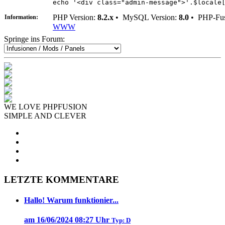
echo '<div class="admin-message">'.$locale
PHP Version:
8.2.x
•
MySQL Version:
8.0
•
PHP-Fus
Information:
WWW
Springe ins Forum:
WE LOVE PHPFUSION
SIMPLE AND CLEVER
LETZTE KOMMENTARE
Hallo! Warum funktionier...
am 16/06/2024 08:27 Uhr
Typ: D