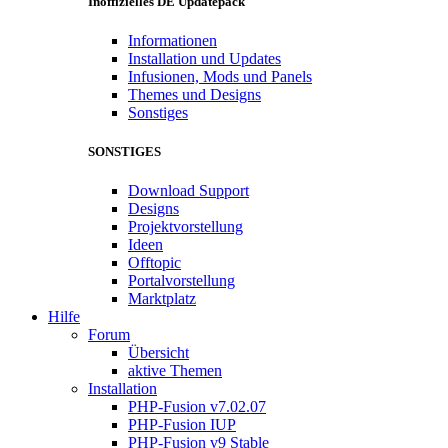
Inoffizielles DE Updatepack
Informationen
Installation und Updates
Infusionen, Mods und Panels
Themes und Designs
Sonstiges
SONSTIGES
Download Support
Designs
Projektvorstellung
Ideen
Offtopic
Portalvorstellung
Marktplatz
Hilfe
Forum
Übersicht
aktive Themen
Installation
PHP-Fusion v7.02.07
PHP-Fusion IUP
PHP-Fusion v9 Stable