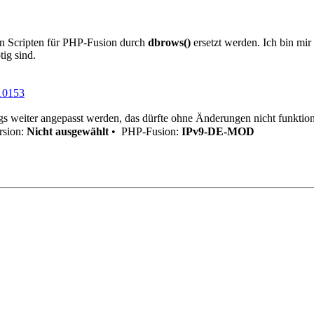
len Scripten für PHP-Fusion durch
dbrows()
ersetzt werden. Ich bin mi
ig sind.
_10153
gs weiter angepasst werden, das dürfte ohne Änderungen nicht funktion
sion:
Nicht ausgewählt
•
PHP-Fusion:
IPv9-DE-MOD