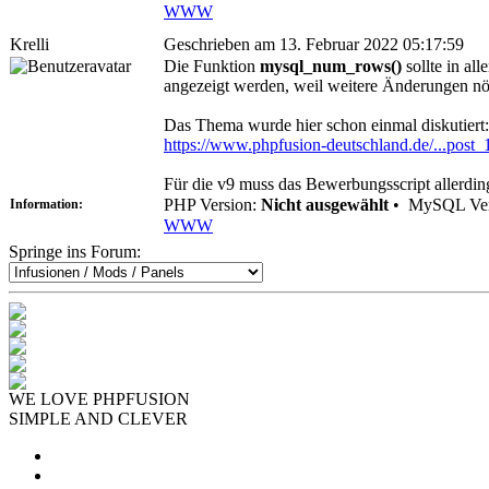
WWW
Krelli
Geschrieben am 13. Februar 2022 05:17:59
Die Funktion
mysql_num_rows()
sollte in al
angezeigt werden, weil weitere Änderungen nöt
Das Thema wurde hier schon einmal diskutiert:
https://www.phpfusion-deutschland.de/...post
Für die v9 muss das Bewerbungsscript allerdin
PHP Version:
Nicht ausgewählt
•
MySQL Ver
Information:
WWW
Springe ins Forum:
WE LOVE PHPFUSION
SIMPLE AND CLEVER