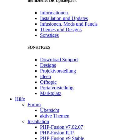
Inoffizielles DE Updatepack
Informationen
Installation und Updates
Infusionen, Mods und Panels
Themes und Designs
Sonstiges
SONSTIGES
Download Support
Designs
Projektvorstellung
Ideen
Offtopic
Portalvorstellung
Marktplatz
Hilfe
Forum
Übersicht
aktive Themen
Installation
PHP-Fusion v7.02.07
PHP-Fusion IUP
PHP-Fusion v9 Stable