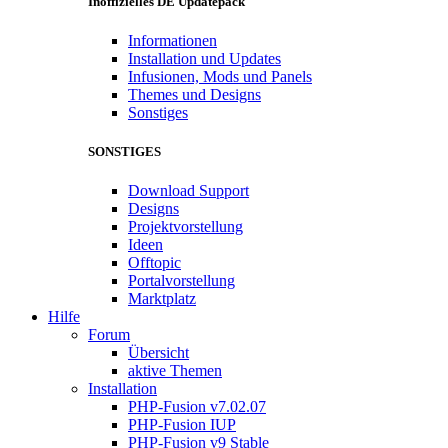
Inoffizielles DE Updatepack
Informationen
Installation und Updates
Infusionen, Mods und Panels
Themes und Designs
Sonstiges
SONSTIGES
Download Support
Designs
Projektvorstellung
Ideen
Offtopic
Portalvorstellung
Marktplatz
Hilfe
Forum
Übersicht
aktive Themen
Installation
PHP-Fusion v7.02.07
PHP-Fusion IUP
PHP-Fusion v9 Stable