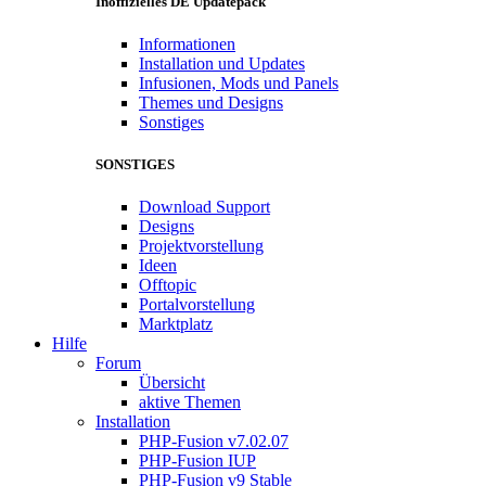
Inoffizielles DE Updatepack
Informationen
Installation und Updates
Infusionen, Mods und Panels
Themes und Designs
Sonstiges
SONSTIGES
Download Support
Designs
Projektvorstellung
Ideen
Offtopic
Portalvorstellung
Marktplatz
Hilfe
Forum
Übersicht
aktive Themen
Installation
PHP-Fusion v7.02.07
PHP-Fusion IUP
PHP-Fusion v9 Stable