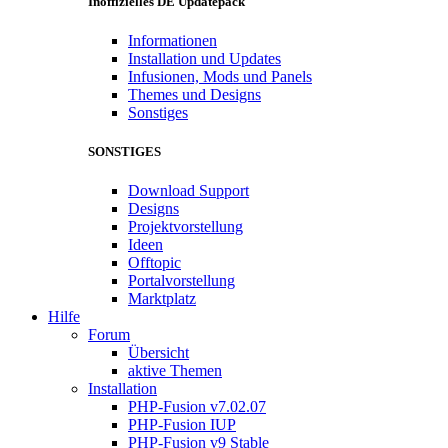
Inoffizielles DE Updatepack
Informationen
Installation und Updates
Infusionen, Mods und Panels
Themes und Designs
Sonstiges
SONSTIGES
Download Support
Designs
Projektvorstellung
Ideen
Offtopic
Portalvorstellung
Marktplatz
Hilfe
Forum
Übersicht
aktive Themen
Installation
PHP-Fusion v7.02.07
PHP-Fusion IUP
PHP-Fusion v9 Stable