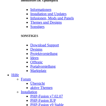
Inoffizielles DE Updatepack
Informationen
Installation und Updates
Infusionen, Mods und Panels
Themes und Designs
Sonstiges
SONSTIGES
Download Support
Designs
Projektvorstellung
Ideen
Offtopic
Portalvorstellung
Marktplatz
Hilfe
Forum
Übersicht
aktive Themen
Installation
PHP-Fusion v7.02.07
PHP-Fusion IUP
PHP-Fusion v9 Stable