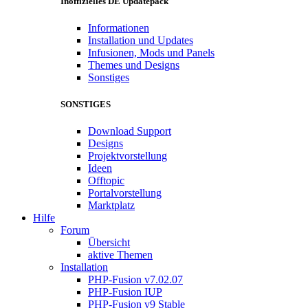
Inoffizielles DE Updatepack
Informationen
Installation und Updates
Infusionen, Mods und Panels
Themes und Designs
Sonstiges
SONSTIGES
Download Support
Designs
Projektvorstellung
Ideen
Offtopic
Portalvorstellung
Marktplatz
Hilfe
Forum
Übersicht
aktive Themen
Installation
PHP-Fusion v7.02.07
PHP-Fusion IUP
PHP-Fusion v9 Stable