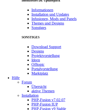
Inoffizielles DE Updatepack
Informationen
Installation und Updates
Infusionen, Mods und Panels
Themes und Designs
Sonstiges
SONSTIGES
Download Support
Designs
Projektvorstellung
Ideen
Offtopic
Portalvorstellung
Marktplatz
Hilfe
Forum
Übersicht
aktive Themen
Installation
PHP-Fusion v7.02.07
PHP-Fusion IUP
PHP-Fusion v9 Stable