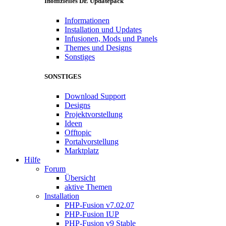
Inoffizielles DE Updatepack
Informationen
Installation und Updates
Infusionen, Mods und Panels
Themes und Designs
Sonstiges
SONSTIGES
Download Support
Designs
Projektvorstellung
Ideen
Offtopic
Portalvorstellung
Marktplatz
Hilfe
Forum
Übersicht
aktive Themen
Installation
PHP-Fusion v7.02.07
PHP-Fusion IUP
PHP-Fusion v9 Stable