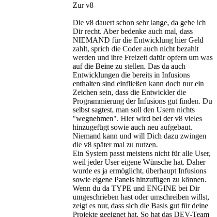
Zur v8
Die v8 dauert schon sehr lange, da gebe ich
Dir recht. Aber bedenke auch mal, dass
NIEMAND für die Entwicklung hier Geld
zahlt, sprich die Coder auch nicht bezahlt
werden und ihre Freizeit dafür opfern um was
auf die Beine zu stellen. Das da auch
Entwicklungen die bereits in Infusions
enthalten sind einfließen kann doch nur ein
Zeichen sein, dass die Entwickler die
Programmierung der Infusions gut finden. Du
selbst sagtest, man soll den Usern nichts
"wegnehmen". Hier wird bei der v8 vieles
hinzugefügt sowie auch neu aufgebaut.
Niemand kann und will Dich dazu zwingen
die v8 später mal zu nutzen.
Ein System passt meistens nicht für alle User,
weil jeder User eigene Wünsche hat. Daher
wurde es ja ermöglicht, überhaupt Infusions
sowie eigene Panels hinzufügen zu können.
Wenn du da TYPE und ENGINE bei Dir
umgeschrieben hast oder umschreiben willst,
zeigt es nur, dass sich die Basis gut für deine
Projekte geeignet hat. So hat das DEV-Team