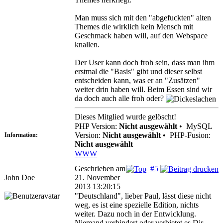
Man muss sich mit den "abgefuckten" alten
Themes die wirklich kein Mensch mit
Geschmack haben will, auf den Webspace
knallen.
Der User kann doch froh sein, dass man ihm
erstmal die "Basis" gibt und dieser selbst
entscheiden kann, was er an "Zusätzen"
weiter drin haben will. Beim Essen sind wir
da doch auch alle froh oder?
Dieses Mitglied wurde gelöscht!
PHP Version:
Nicht ausgewählt
•
MySQL
Version:
Nicht ausgewählt
•
PHP-Fusion:
Information:
Nicht ausgewählt
WWW
Geschrieben am
#5
John Doe
21. November
2013 13:20:15
"Deutschland", lieber Paul, lässt diese nicht
weg, es ist eine spezielle Edition, nichts
weiter. Dazu noch in der Entwicklung.
Niemand verhindert oder verbietet es Dir