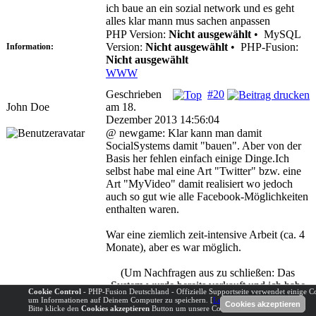
ich baue an ein sozial network und es geht
alles klar mann mus sachen anpassen
PHP Version:
Nicht ausgewählt
•
MySQL
Version:
Nicht ausgewählt
•
PHP-Fusion:
Information:
Nicht ausgewählt
WWW
Geschrieben
#20
John Doe
am 18.
Dezember 2013 14:56:04
@ newgame: Klar kann man damit
SocialSystems damit "bauen". Aber von der
Basis her fehlen einfach einige Dinge.Ich
selbst habe mal eine Art "Twitter" bzw. eine
Art "MyVideo" damit realisiert wo jedoch
auch so gut wie alle Facebook-Möglichkeiten
enthalten waren.
War eine ziemlich zeit-intensive Arbeit (ca. 4
Monate), aber es war möglich.
(Um Nachfragen aus zu schließen: Das
System wurde bereits verkauft und ich habe
Cookie Control
- PHP-Fusion Deutschland - Offizielle Supportseite verwendet einige C
da keinerlei Dateien mehr von!)
um Informationen auf Deinem Computer zu speichern. [
Lesen über unsere Cookies
].
Bitte klicke den
Cookies akzeptieren
Button um unsere Cookies zu akzeptieren.