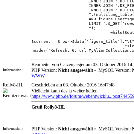
INNER JOIN ".DB_FIGURE_MANUFACTURE
INNER JOIN ".DB_FIGURE_BRANDS." 
INNER JOIN ".DB_FIGURE_SCALES." 
".(multilang_table("FI") ? "WHERE fi
AND figure_userfigures_user_id
LIMIT ".$_GET['rowstart'].",".$
");
while($data = dbarray(
$current = $row->$data['figure_title']."\t
file_put_contents('MyAli
header('Refresh: 0; url=MyAlienCollection.
Bearbeitet von Catzenjaeger am 03. Oktober 2016 14
PHP Version:
Nicht ausgewählt
•
MySQL Version:
Information:
WWW
Rolly8-HL
Geschrieben am 03. Oktober 2016 16:47:48
Vielleicht kann das ja weiter helfen.
https://www.php.de/forum/webentwicklu...post74455
Gruß Rolly8-HL
PHP Version:
Nicht ausgewählt
•
MySQL Version:
Information: