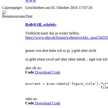
WWW
Catzenjaeger
Geschrieben am 03. Oktober 2016 17:07:26
Zitat
Rolly8-HL schrieb:
Vielleicht kann das ja weiter helfen.
https://www.php.de/forum/webentwicklu...post74455
genau von dort habe ich es ja :) geht aber nicht
es geht einen excel auf aber ohne inhalt .. egal wie ich 
also ob so:
Code
Download Code
$current = $row->$data['figure_title']."\t
file_put_contents('MyAli
oder so:
Code
Download Code