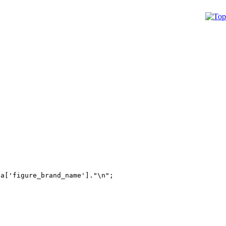
ta['figure_brand_name']."\n";