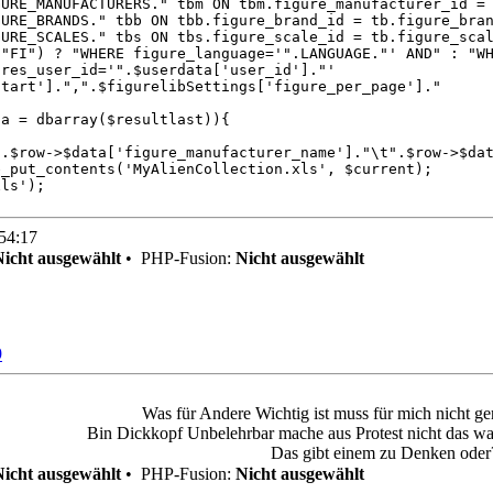
RS." tbm ON tbm.figure_manufacturer_id = tb.f
tbb ON tbb.figure_brand_id = tb.figure_bran
tbs ON tbs.figure_scale_id = tb.figure_scal
gure_language='".LANGUAGE."' AND" : "WHERE")." tb
='".$userdata['user_id']."'
figurelibSettings['figure_per_page']."
$resultlast)){
".$row->$data['figure_manufacturer_name']."\t".$row->$da
enCollection.xls', $current);
xls');
:54:17
Nicht ausgewählt
•
PHP-Fusion:
Nicht ausgewählt
9
Was für Andere Wichtig ist muss für mich nicht ge
Bin Dickkopf Unbelehrbar mache aus Protest nicht das was
Das gibt einem zu Denken oder
Nicht ausgewählt
•
PHP-Fusion:
Nicht ausgewählt