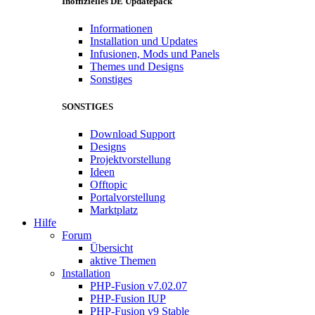
Inoffizielles DE Updatepack
Informationen
Installation und Updates
Infusionen, Mods und Panels
Themes und Designs
Sonstiges
SONSTIGES
Download Support
Designs
Projektvorstellung
Ideen
Offtopic
Portalvorstellung
Marktplatz
Hilfe
Forum
Übersicht
aktive Themen
Installation
PHP-Fusion v7.02.07
PHP-Fusion IUP
PHP-Fusion v9 Stable