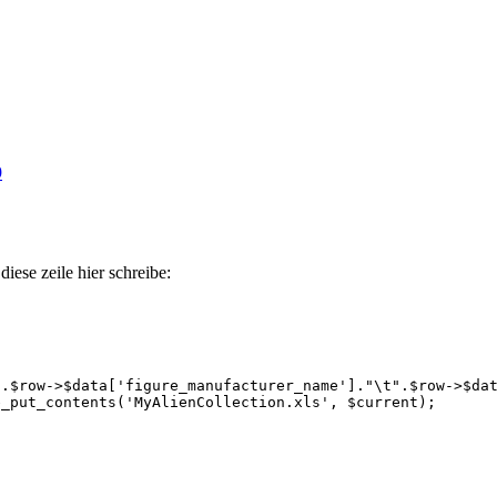
9
diese zeile hier schreibe:
".$row->$data['figure_manufacturer_name']."\t".$row->$da
enCollection.xls', $current);