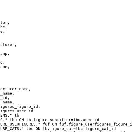
r,
e,
,
,
,
rer,
,
p,
,
e,
,
,
r_name,
me,
d,
ale_name,
figure_id,
_user_id
." tb
tb.figure_submitter=tbu.user_id
S." fuf ON fuf.figure_userfigures_figure_id=
bc ON tb.figure_cat=tbc.figure_cat_id