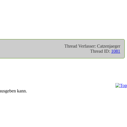
Thread Verfasser: Catzenjaeger
Thread ID:
1081
 ausgeben kann.