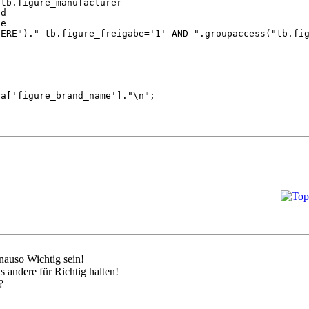
igure_manufacturer
d
e
.figure_freigabe='1' AND ".groupaccess("tb.figur
ta['figure_brand_name']."\n";
nauso Wichtig sein!
 andere für Richtig halten!
?