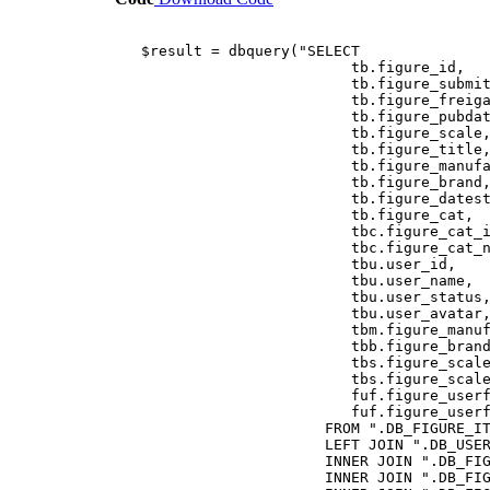
$result = dbquery("SELECT
tb.figure_id,
tb.figure_submitte
tb.figure_freigab
tb.figure_pubdate
tb.figure_scale
tb.figure_title
tb.figure_manufactu
tb.figure_brand
tb.figure_datestam
tb.figure_cat,
tbc.figure_cat_id
tbc.figure_cat_nam
tbu.user_id,
tbu.user_name,
tbu.user_status
tbu.user_avatar
tbm.figure_manufacture
tbb.figure_brand_na
tbs.figure_scale_i
tbs.figure_sc
fuf.figure_userfigures_
fuf.figure_userfigures
FROM ".DB_FIGURE_ITEMS
LEFT JOIN ".DB_USERS." tbu ON 
INNER JOIN ".DB_FIGURE_USERFIGURE
INNER JOIN ".DB_FIGURE_CATS." t