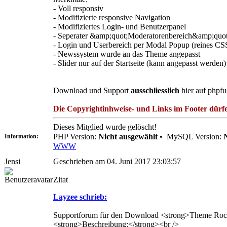
- Voll responsiv
- Modifizierte responsive Navigation
- Modifiziertes Login- und Benutzerpanel
- Seperater &amp;quot;Moderatorenbereich&amp;quo
- Login und Userbereich per Modal Popup (reines CSS,
- Newssystem wurde an das Theme angepasst
- Slider nur auf der Startseite (kann angepasst werden)
Download und Support
ausschliesslich
hier auf phpfu
Die Copyrightinhweise- und Links im Footer dürfen
Dieses Mitglied wurde gelöscht!
PHP Version:
Nicht ausgewählt
•
MySQL Version:
Information:
WWW
Jensi
Geschrieben am 04. Juni 2017 23:03:57
Zitat
Layzee schrieb:
Supportforum für den Download <strong>Theme Rocki
<strong>Beschreibung:</strong><br />