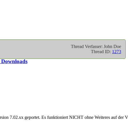
Thread Verfasser: John Doe
Thread ID:
1273
e Downloads
rsion 7.02.xx geportet. Es funktioniert NICHT ohne Weiteres auf der