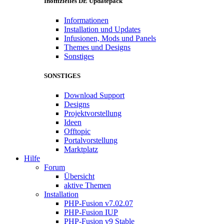
Inoffizielles DE Updatepack
Informationen
Installation und Updates
Infusionen, Mods und Panels
Themes und Designs
Sonstiges
SONSTIGES
Download Support
Designs
Projektvorstellung
Ideen
Offtopic
Portalvorstellung
Marktplatz
Hilfe
Forum
Übersicht
aktive Themen
Installation
PHP-Fusion v7.02.07
PHP-Fusion IUP
PHP-Fusion v9 Stable