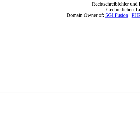
Rechtschreibfehler und 
Gedanklichen Tast
Domain Owner of:
SGI Fusion
|
PHP