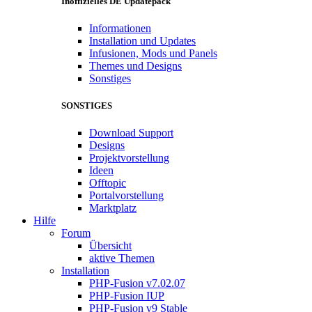
Inoffizielles DE Updatepack
Informationen
Installation und Updates
Infusionen, Mods und Panels
Themes und Designs
Sonstiges
SONSTIGES
Download Support
Designs
Projektvorstellung
Ideen
Offtopic
Portalvorstellung
Marktplatz
Hilfe
Forum
Übersicht
aktive Themen
Installation
PHP-Fusion v7.02.07
PHP-Fusion IUP
PHP-Fusion v9 Stable