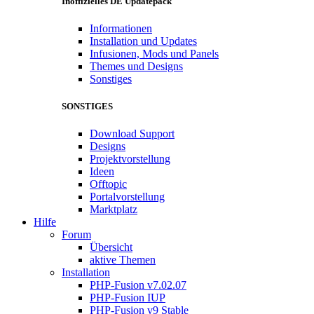
Inoffizielles DE Updatepack
Informationen
Installation und Updates
Infusionen, Mods und Panels
Themes und Designs
Sonstiges
SONSTIGES
Download Support
Designs
Projektvorstellung
Ideen
Offtopic
Portalvorstellung
Marktplatz
Hilfe
Forum
Übersicht
aktive Themen
Installation
PHP-Fusion v7.02.07
PHP-Fusion IUP
PHP-Fusion v9 Stable