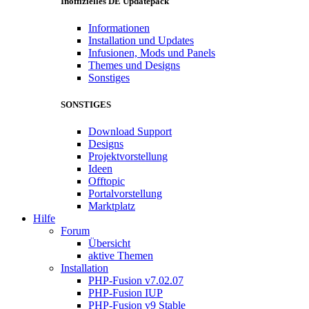
Inoffizielles DE Updatepack
Informationen
Installation und Updates
Infusionen, Mods und Panels
Themes und Designs
Sonstiges
SONSTIGES
Download Support
Designs
Projektvorstellung
Ideen
Offtopic
Portalvorstellung
Marktplatz
Hilfe
Forum
Übersicht
aktive Themen
Installation
PHP-Fusion v7.02.07
PHP-Fusion IUP
PHP-Fusion v9 Stable