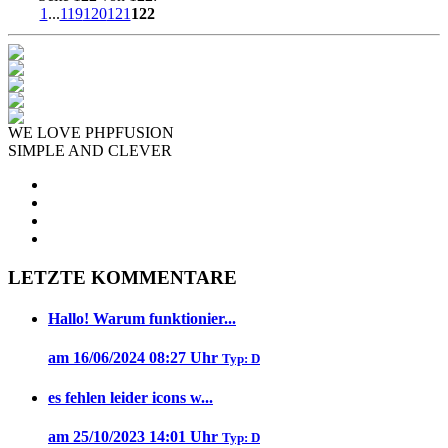
1
...
119
120
121
122
WE LOVE PHPFUSION
SIMPLE AND CLEVER
LETZTE KOMMENTARE
Hallo! Warum funktionier...
am 16/06/2024 08:27 Uhr
Typ: D
es fehlen leider icons w...
am 25/10/2023 14:01 Uhr
Typ: D