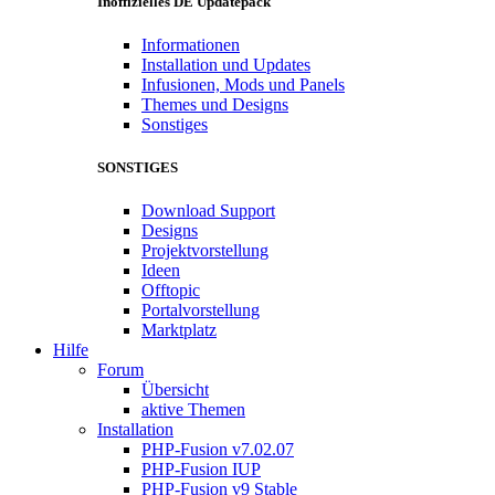
Inoffizielles DE Updatepack
Informationen
Installation und Updates
Infusionen, Mods und Panels
Themes und Designs
Sonstiges
SONSTIGES
Download Support
Designs
Projektvorstellung
Ideen
Offtopic
Portalvorstellung
Marktplatz
Hilfe
Forum
Übersicht
aktive Themen
Installation
PHP-Fusion v7.02.07
PHP-Fusion IUP
PHP-Fusion v9 Stable