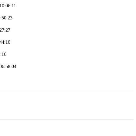
10:06:11
:50:23
27:27
44:10
0:16
06:58:04