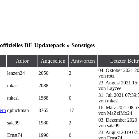
offizielles DE Updatepack » Sonstiges
Autor
Angesehen
Antworten
Letzter Beit
04. Oktober 2021 20
lenzen24
2050
2
von rotz
23. August 2021 15:
mkasl
2088
1
von Layzee
31. Juli 2021 07:39:
mkasl
1568
0
von mkasl
16. März 2021 08:5
ern
djduckman
3765
17
von MaZzIMo24
03. Dezember 2020 
sala99
1980
2
von sala99
23. August 2019 07:
Ernst74
1996
0
von Ernst74