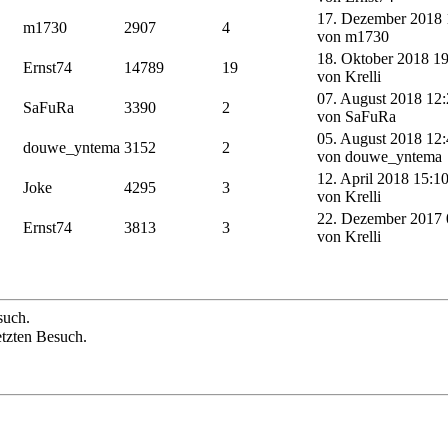
17. Dezember 2018 
m1730
2907
4
von m1730
18. Oktober 2018 19
Ernst74
14789
19
von Krelli
07. August 2018 12:
SaFuRa
3390
2
von SaFuRa
05. August 2018 12:
douwe_yntema
3152
2
von douwe_yntema
12. April 2018 15:1
Joke
4295
3
von Krelli
22. Dezember 2017 
Ernst74
3813
3
von Krelli
such.
etzten Besuch.