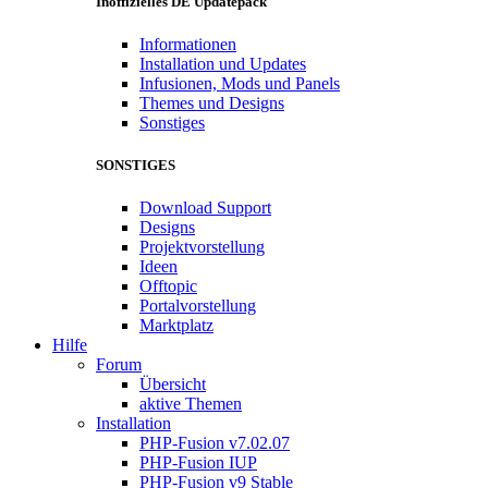
Inoffizielles DE Updatepack
Informationen
Installation und Updates
Infusionen, Mods und Panels
Themes und Designs
Sonstiges
SONSTIGES
Download Support
Designs
Projektvorstellung
Ideen
Offtopic
Portalvorstellung
Marktplatz
Hilfe
Forum
Übersicht
aktive Themen
Installation
PHP-Fusion v7.02.07
PHP-Fusion IUP
PHP-Fusion v9 Stable