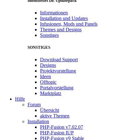
Inoffizielles DE Updatepack
Informationen
Installation und Updates
Infusionen, Mods und Panels
Themes und Designs
Sonstiges
SONSTIGES
Download Support
Designs
Projektvorstellung
Ideen
Offtopic
Portalvorstellung
Marktplatz
Hilfe
Forum
Übersicht
aktive Themen
Installation
PHP-Fusion v7.02.07
PHP-Fusion IUP
PHP-Fusion v9 Stable