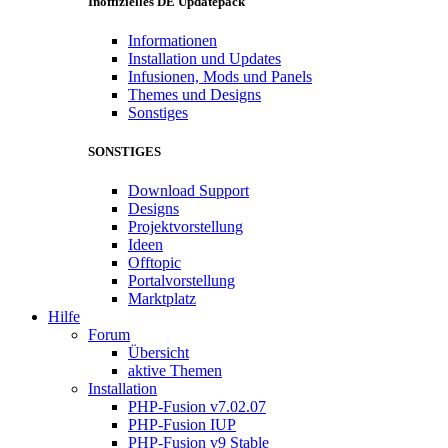
Inoffizielles DE Updatepack
Informationen
Installation und Updates
Infusionen, Mods und Panels
Themes und Designs
Sonstiges
SONSTIGES
Download Support
Designs
Projektvorstellung
Ideen
Offtopic
Portalvorstellung
Marktplatz
Hilfe
Forum
Übersicht
aktive Themen
Installation
PHP-Fusion v7.02.07
PHP-Fusion IUP
PHP-Fusion v9 Stable