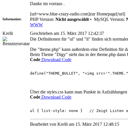
Danke im vorraus .
[url=www.blue-crazy-radio.com]zur Homepage[/url]
PHP Version:
Nicht ausgewählt
•
MySQL Version:
Information:
WWW
Krelli
Geschrieben am 15. März 2017 12:42:37
Die Definitionen für "ul" und "li" finden sich normale
Die "theme.php" kann außerdem eine Definition für das
Beim Theme "Digy" sieht das in der theme.php dann b
Code
Download Code
define("THEME_BULLET", "<img src='".THEME.
Über die styles.css kann man Punkte in Aufzählungen
Code
Download Code
ul { list-style: none } // Zeigt Listen o
Bearbeitet von Krelli am 15. März 2017 12:48:15