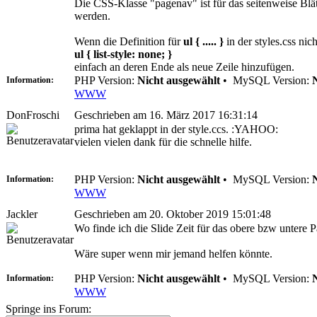
Die CSS-Klasse "pagenav" ist für das seitenweise Blätt
werden.
Wenn die Definition für
ul { ..... }
in der styles.css nic
ul { list-style: none; }
einfach an deren Ende als neue Zeile hinzufügen.
PHP Version:
Nicht ausgewählt
•
MySQL Version:
Information:
WWW
DonFroschi
Geschrieben am 16. März 2017 16:31:14
prima hat geklappt in der style.ccs. :YAHOO:
vielen vielen dank für die schnelle hilfe.
PHP Version:
Nicht ausgewählt
•
MySQL Version:
Information:
WWW
Jackler
Geschrieben am 20. Oktober 2019 15:01:48
Wo finde ich die Slide Zeit für das obere bzw untere P
Wäre super wenn mir jemand helfen könnte.
PHP Version:
Nicht ausgewählt
•
MySQL Version:
Information:
WWW
Springe ins Forum: