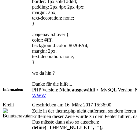
border: 1px solid #ddd;
padding: 2px 4px 2px 4px;
margin: 2px;
text-decoration: none;
}
.pagenav a:hover {
color: #fff;
background-color: #026FA4;
margin: 2px;
text-decoration: none;
}
wo da hin ?
Danke für die hilfe...
PHP Version:
Nicht ausgewählt
•
MySQL Version:
Information:
WWW
Krelli
Geschrieben am 16. März 2017 15:36:00
Zeile in der theme.php nicht entfernen, sondern leeren 
Entfernen dieser Zeile würde zu dem Fehler führen, das
Das müsste dann also so aussehen:
define("THEME_BULLET","");