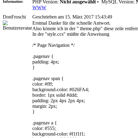
PHP Version:
Nicht ausgewählt
•
MySQL Version:
Information:
WWW
DonFroschi
Geschrieben am 15. März 2017 15:43:49
Erstmal Danke für die schnelle Antwort.
Also könnte ich in der " theme.php" diese zeile entfer
In der "style.ccs" müßte die Anweisung
/* Page Navigation */
.pagenav {
padding: 4px;
}
.pagenav span {
color: #fff;
background-color: #026FA4;
border: 1px solid #ddd;
padding: 2px 4px 2px 4px;
margin: 2px;
}
.pagenav a {
color: #555;
background-color: #f1f1f1;