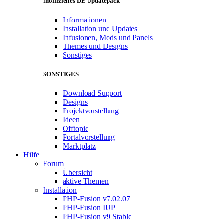
Inoffizielles DE Updatepack
Informationen
Installation und Updates
Infusionen, Mods und Panels
Themes und Designs
Sonstiges
SONSTIGES
Download Support
Designs
Projektvorstellung
Ideen
Offtopic
Portalvorstellung
Marktplatz
Hilfe
Forum
Übersicht
aktive Themen
Installation
PHP-Fusion v7.02.07
PHP-Fusion IUP
PHP-Fusion v9 Stable