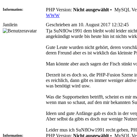
PHP Version:
Nicht ausgewählt
•
MySQL Ver
Information:
WWW
Janilein
Geschrieben am 10. August 2017 12:32:45
Tja SuNflOw1991 dem bleibt wohl leider nicht v
angekündigt wurde bis heute hin ist nichts wi
Gute Leute wurden nicht gehört, deren vorschl
deren Freund aber es ist wirklich das kleinste 
Man könnte aber auch sagen der Fisch stinkt vo
Derzeit ist es doch so, die PHP-Fusion Szene i
es reichlich, dann gibt es immer weniger aktiv
was benötigt wird usw.
Was die Supportseiten betrifft, scheint es mir
wenn man so schaut, auf den mir bekannten Supp
Ideen und gute Anfänge gab es doch in der verg
Aber selbst da gibts es doch nur wenige Nutzer
Leider mus ich SuNflOw1991 recht geben, PHP-
PHP Version:
Nicht ausgewählt
•
MySQL Ver
Information: