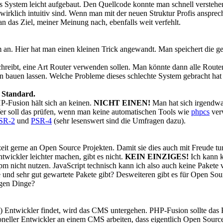
s System leicht aufgebaut. Den Quellcode konnte man schnell verstehe
wirklich intuitiv sind. Wenn man mit der neuen Struktur Profis ansprec
 das Ziel, meiner Meinung nach, ebenfalls weit verfehlt.
n. Hier hat man einen kleinen Trick angewandt. Man speichert die gen
chreibt, eine Art Router verwenden sollen. Man könnte dann alle Route
n bauen lassen. Welche Probleme dieses schlechte System gebracht ha
n Standard.
P-Fusion hält sich an keinen.
NICHT EINEN!
Man hat sich irgendwa
er soll das prüfen, wenn man keine automatischen Tools wie
phpcs
ver
SR-2
und
PSR-4
(sehr lesenswert sind die Umfragen dazu).
eizeit gerne an Open Source Projekten. Damit sie dies auch mit Freude
wickler leichter machen, gibt es nicht.
KEIN EINZIGES!
Ich kann k
m nicht nutzen. JavaScript technisch kann ich also auch keine Pakete v
e und sehr gut gewartete Pakete gibt? Desweiteren gibt es für Open Sou
tigen Dinge?
) Entwickler findet, wird das CMS untergehen. PHP-Fusion sollte das P
oneller Entwickler an einem CMS arbeiten, dass eigentlich Open Source