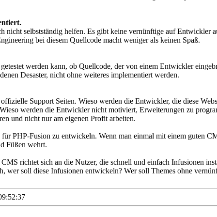
ntiert.
ch nicht selbstständig helfen. Es gibt keine vernünftige auf Entwickl
Engineering bei diesem Quellcode macht weniger als keinen Spaß.
t getestet werden kann, ob Quellcode, der von einem Entwickler eingebra
ndenen Desaster, nicht ohne weiteres implementiert werden.
offizielle Support Seiten. Wieso werden die Entwickler, die diese Web
? Wieso werden die Entwickler nicht motiviert, Erweiterungen zu pro
n und nicht nur am eigenen Profit arbeiten.
d für PHP-Fusion zu entwickeln. Wenn man einmal mit einem guten CMS
nd Füßen wehrt.
S richtet sich an die Nutzer, die schnell und einfach Infusionen insta
, wer soll diese Infusionen entwickeln? Wer soll Themes ohne vernünf
09:52:37
___________________________________________