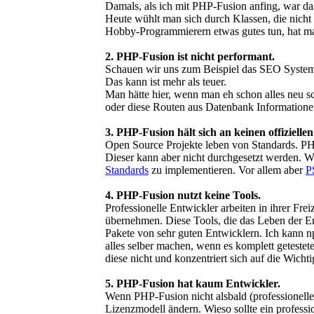
Damals, als ich mit PHP-Fusion anfing, war da
Heute wühlt man sich durch Klassen, die nicht 
Hobby-Programmierern etwas gutes tun, hat man
2. PHP-Fusion ist nicht performant.
Schauen wir uns zum Beispiel das SEO System a
Das kann ist mehr als teuer.
Man hätte hier, wenn man eh schon alles neu s
oder diese Routen aus Datenbank Informatione
3. PHP-Fusion hält sich an keinen offizielle
Open Source Projekte leben von Standards. PH
Dieser kann aber nicht durchgesetzt werden. W
Standards
zu implementieren. Vor allem aber
P
4. PHP-Fusion nutzt keine Tools.
Professionelle Entwickler arbeiten in ihrer Fr
übernehmen. Diese Tools, die das Leben der Ent
Pakete von sehr guten Entwicklern. Ich kann np
alles selber machen, wenn es komplett getestet
diese nicht und konzentriert sich auf die Wich
5. PHP-Fusion hat kaum Entwickler.
Wenn PHP-Fusion nicht alsbald (professionelle
Lizenzmodell ändern. Wieso sollte ein professi