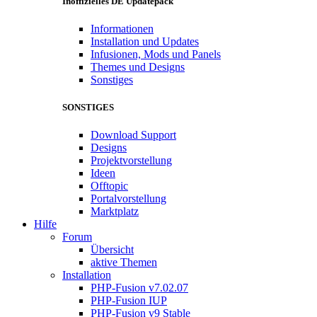
Inoffizielles DE Updatepack
Informationen
Installation und Updates
Infusionen, Mods und Panels
Themes und Designs
Sonstiges
SONSTIGES
Download Support
Designs
Projektvorstellung
Ideen
Offtopic
Portalvorstellung
Marktplatz
Hilfe
Forum
Übersicht
aktive Themen
Installation
PHP-Fusion v7.02.07
PHP-Fusion IUP
PHP-Fusion v9 Stable