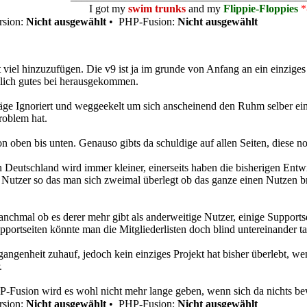
I got my
swim trunks
and my
Flippie-Floppies
*
sion:
Nicht ausgewählt
•
PHP-Fusion:
Nicht ausgewählt
iel hinzuzufügen. Die v9 ist ja im grunde von Anfang an ein einziges D
rklich gutes bei herausgekommen.
äge Ignoriert und weggeekelt um sich anscheinend den Ruhm selber ein
Problem hat.
n oben bis unten. Genauso gibts da schuldige auf allen Seiten, diese n
n Deutschland wird immer kleiner, einerseits haben die bisherigen Entw
e Nutzer so das man sich zweimal überlegt ob das ganze einen Nutzen br
 manchmal ob es derer mehr gibt als anderweitige Nutzer, einige Support
ortseiten könnte man die Mitgliederlisten doch blind untereinander tau
angenheit zuhauf, jedoch kein einziges Projekt hat bisher überlebt, w
.
Fusion wird es wohl nicht mehr lange geben, wenn sich da nichts be
sion:
Nicht ausgewählt
•
PHP-Fusion:
Nicht ausgewählt