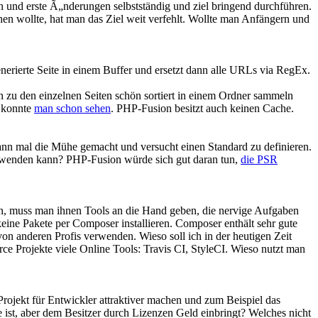
n und erste Ã„nderungen selbstständig und ziel bringend durchführen.
hen wollte, hat man das Ziel weit verfehlt. Wollte man Anfängern und
erierte Seite in einem Buffer und ersetzt dann alle URLs via RegEx.
n zu den einzelnen Seiten schön sortiert in einem Ordner sammeln
t konnte
man schon sehen
. PHP-Fusion besitzt auch keinen Cache.
nn mal die Mühe gemacht und versucht einen Standard zu definieren.
wenden kann? PHP-Fusion würde sich gut daran tun,
die PSR
 tun, muss man ihnen Tools an die Hand geben, die nervige Aufgaben
eine Pakete per Composer installieren. Composer enthält sehr gute
on anderen Profis verwenden. Wieso soll ich in der heutigen Zeit
rce Projekte viele Online Tools: Travis CI, StyleCI. Wieso nutzt man
rojekt für Entwickler attraktiver machen und zum Beispiel das
 ist, aber dem Besitzer durch Lizenzen Geld einbringt? Welches nicht