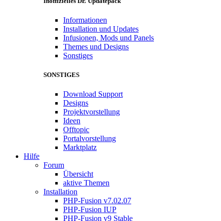
Inoffizielles DE Updatepack
Informationen
Installation und Updates
Infusionen, Mods und Panels
Themes und Designs
Sonstiges
SONSTIGES
Download Support
Designs
Projektvorstellung
Ideen
Offtopic
Portalvorstellung
Marktplatz
Hilfe
Forum
Übersicht
aktive Themen
Installation
PHP-Fusion v7.02.07
PHP-Fusion IUP
PHP-Fusion v9 Stable