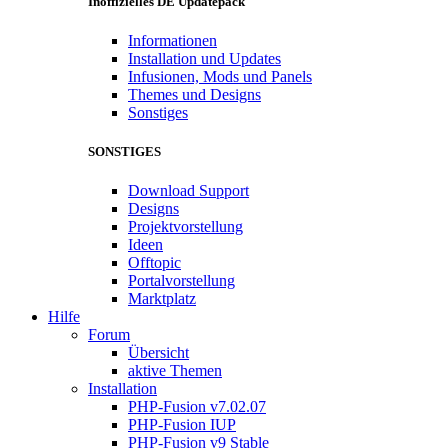
Inoffizielles DE Updatepack
Informationen
Installation und Updates
Infusionen, Mods und Panels
Themes und Designs
Sonstiges
SONSTIGES
Download Support
Designs
Projektvorstellung
Ideen
Offtopic
Portalvorstellung
Marktplatz
Hilfe
Forum
Übersicht
aktive Themen
Installation
PHP-Fusion v7.02.07
PHP-Fusion IUP
PHP-Fusion v9 Stable