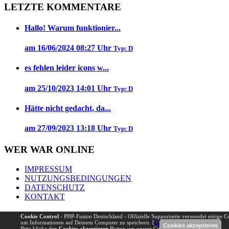
LETZTE KOMMENTARE
Hallo! Warum funktionier...
am 16/06/2024 08:27 Uhr
Typ: D
es fehlen leider icons w...
am 25/10/2023 14:01 Uhr
Typ: D
Hätte nicht gedacht, da...
am 27/09/2023 13:18 Uhr
Typ: D
WER WAR ONLINE
IMPRESSUM
NUTZUNGSBEDINGUNGEN
DATENSCHUTZ
KONTAKT
Powered by
PHP-Fusion
Copyright © 2026 PHP-Fusion Inc. Published without
Cookie Control
- PHP-Fusion Deutschland - Offizielle Supportseite verwendet einige C
warranties under
EPAL
um Informationen auf Deinem Computer zu speichern. [
Lesen über unsere Cookies
].
Bitte klicke den
Cookies akzeptieren
Button um unsere Cookies zu akzeptieren.