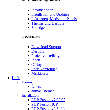
Inoffizielles DE Updatepack
Informationen
Installation und Updates
Infusionen, Mods und Panels
Themes und Designs
Sonstiges
SONSTIGES
Download Support
Designs
Projektvorstellung
Ideen
Offtopic
Portalvorstellung
Marktplatz
Hilfe
Forum
Übersicht
aktive Themen
Installation
PHP-Fusion v7.02.07
PHP-Fusion IUP
PHP-Fusion v9 Stable