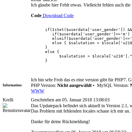
Ich glaube hier Fehlt etwas. Vielleicht fehlen auch die 
Code
Download Code
if(IsSet($userdata['user_gender']) && $us
if($userdata['user_gender']=='m') { $sa
elseif($userdata['user_gender']=='f') {
else { $salutation = $locale['u210'].
}
else {
$salutation = $locale['u210']." ".$
}
Ich bin sehr Froh das es eine version gibt für PHP7. G
PHP Version:
Nicht ausgewählt
•
MySQL Version:
Information:
WWW
Krelli
Geschrieben am 05. Januar 2018 13:08:03
Das Updatepack befindet sich aktuell in Version 2.1, w
Das Problem mit fehlenden locales schaue ich mir an
Danke für deine Rückmeldung!