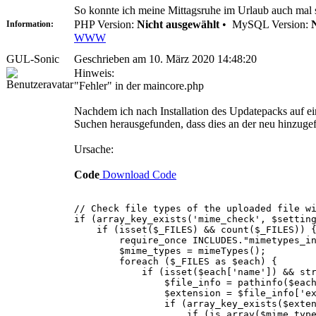
So konnte ich meine Mittagsruhe im Urlaub auch mal s
PHP Version:
Nicht ausgewählt
•
MySQL Version:
Information:
WWW
GUL-Sonic
Geschrieben am 10. März 2020 14:48:20
Hinweis:
"Fehler" in der maincore.php
Nachdem ich nach Installation des Updatepacks auf ei
Suchen herausgefunden, dass dies an der neu hinzugefü
Ursache:
Code
Download Code
// Check file types of the uploaded file w
if (array_key_exists('mime_check', $settin
if (isset($_FILES) && count($_FILES)) 
require_once INCLUDES."mimetypes_inc
$mime_types = mimeTypes();
foreach ($_FILES as $each) {
if (isset($each['name']) && strlen(
$file_info = pathinfo($each['
$extension = $file_info['exte
if (array_key_exists($extension,
if (is_array($mime_types[$ex