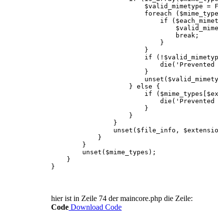
$valid_mimetype = FAL
foreach ($mime_types[$extensi
if ($each_mimetype == $e
$valid_mimetype =
break;
}
}
if (!$valid_mimetype
die('Prevented an unwanted 
}
unset($valid_mimetyp
} else {
if ($mime_types[$extension] 
die('Prevented an unwanted 
}
}
}
unset($file_info, $extensio
}
}
unset($mime_types);
}
}
hier ist in Zeile 74 der maincore.php die Zeile:
Code
Download Code