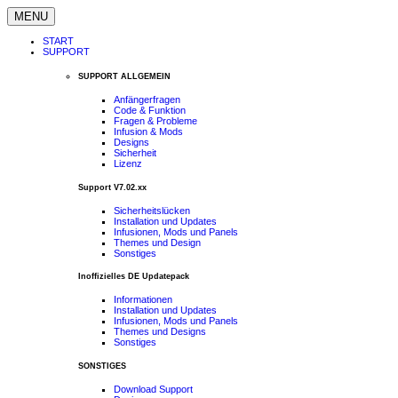
MENU
START
SUPPORT
SUPPORT ALLGEMEIN
Anfängerfragen
Code & Funktion
Fragen & Probleme
Infusion & Mods
Designs
Sicherheit
Lizenz
Support V7.02.xx
Sicherheitslücken
Installation und Updates
Infusionen, Mods und Panels
Themes und Design
Sonstiges
Inoffizielles DE Updatepack
Informationen
Installation und Updates
Infusionen, Mods und Panels
Themes und Designs
Sonstiges
SONSTIGES
Download Support