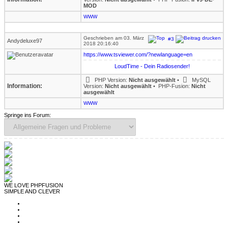
MOD
WWW
Geschrieben am 03. März
#3
Andydeluxe97
2018 20:16:40
https://www.tsviewer.com/?newlanguage=en
LoudTime - Dein Radiosender!
PHP Version:
Nicht ausgewählt
•
MySQL
Information:
Version:
Nicht ausgewählt
•
PHP-Fusion:
Nicht
ausgewählt
WWW
Springe ins Forum:
WE LOVE PHPFUSION
SIMPLE AND CLEVER