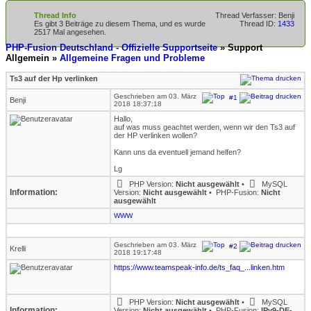
Thread Info
Thread Verfasser: Benji
Es gibt 3 Beiträge zu diesem Thema, und es wurde
Thread ID:
1433
2517 Mal angesehen.
PHP-Fusion Deutschland - Offizielle Supportseite
» Support
Allgemein »
Allgemeine Fragen und Probleme
Ts3 auf der Hp verlinken
Geschrieben am 03. März
#1
Benji
2018 18:37:18
Hallo,
auf was muss geachtet werden, wenn wir den Ts3 auf
der HP verlinken wollen?
Kann uns da eventuell jemand helfen?
Lg
PHP Version:
Nicht ausgewählt
•
MySQL
Information:
Version:
Nicht ausgewählt
•
PHP-Fusion:
Nicht
ausgewählt
WWW
Geschrieben am 03. März
#2
Krelli
2018 19:17:48
https://www.teamspeak-info.de/ts_faq_...linken.htm
PHP Version:
Nicht ausgewählt
•
MySQL
Information:
Version:
Nicht ausgewählt
•
PHP-Fusion:
IPv9-DE-