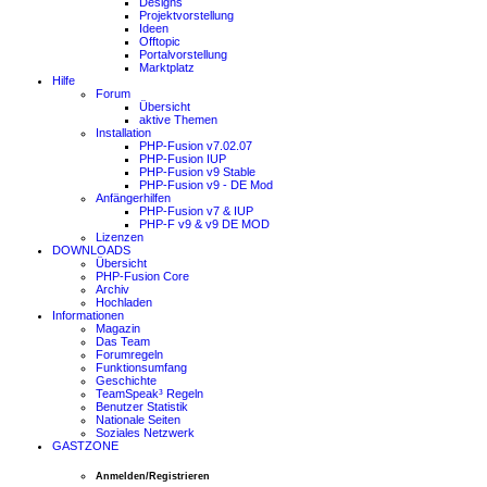
Designs
Projektvorstellung
Ideen
Offtopic
Portalvorstellung
Marktplatz
Hilfe
Forum
Übersicht
aktive Themen
Installation
PHP-Fusion v7.02.07
PHP-Fusion IUP
PHP-Fusion v9 Stable
PHP-Fusion v9 - DE Mod
Anfängerhilfen
PHP-Fusion v7 & IUP
PHP-F v9 & v9 DE MOD
Lizenzen
DOWNLOADS
Übersicht
PHP-Fusion Core
Archiv
Hochladen
Informationen
Magazin
Das Team
Forumregeln
Funktionsumfang
Geschichte
TeamSpeak³ Regeln
Benutzer Statistik
Nationale Seiten
Soziales Netzwerk
GASTZONE
Anmelden/Registrieren