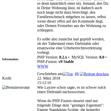
es denn tatsächlich einer ist). Jemand, den Du
in Deine Wohnung lässt, ist dadurch auch
noch lange nicht dazu berechtigt, den
Familienschmuck mitgehen zu lassen, selbst
wenn dieser offen auf der Kommode liegt,
oder Deinen Fernseher aus der Wohnung zu
schleppen.
Es sollte also zunächst mal geprüft werden,
ob der Tatbestand eines Diebstahls oder
ersatzweise eine Urheberrechtsverletzung
vorliegt.
PHP Version:
8.2.x
•
MySQL Version:
8.0
•
Information:
PHP-Fusion:
v9 Stable
WWW
Geschrieben am
#6
Krelli
22. März 2018
15:12:10
Wie Layzee schon sagte, es ist schwer solch
einen Diebstahl nachzuweisen.
Wenn du PHP-Fusion einsetzt sind nur
folgende Dinge dein "geistiges Eigentum":
Eigene Standalone-Scripte, die keinerlei