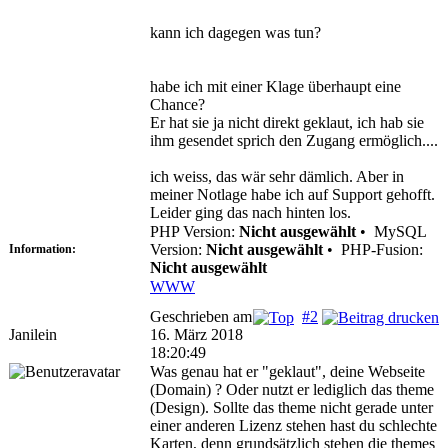
kann ich dagegen was tun?
habe ich mit einer Klage überhaupt eine
Chance?
Er hat sie ja nicht direkt geklaut, ich hab sie
ihm gesendet sprich den Zugang ermöglich....
ich weiss, das wär sehr dämlich. Aber in
meiner Notlage habe ich auf Support gehofft.
Leider ging das nach hinten los.
PHP Version:
Nicht ausgewählt
•
MySQL
Version:
Nicht ausgewählt
•
PHP-Fusion:
Information:
Nicht ausgewählt
WWW
Geschrieben am
#2
Janilein
16. März 2018
18:20:49
Was genau hat er "geklaut", deine Webseite
(Domain) ? Oder nutzt er lediglich das theme
(Design). Sollte das theme nicht gerade unter
einer anderen Lizenz stehen hast du schlechte
Karten, denn grundsätzlich stehen die themes