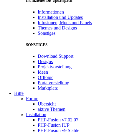
Inoffizielles DE Updatepack
Informationen
Installation und Updates
Infusionen, Mods und Panels
Themes und Designs
Sonstiges
SONSTIGES
Download Support
Designs
Projektvorstellung
Ideen
Offtopic
Portalvorstellung
Marktplatz
Hilfe
Forum
Übersicht
aktive Themen
Installation
PHP-Fusion v7.02.07
PHP-Fusion IUP
PHP-Fusion v9 Stable