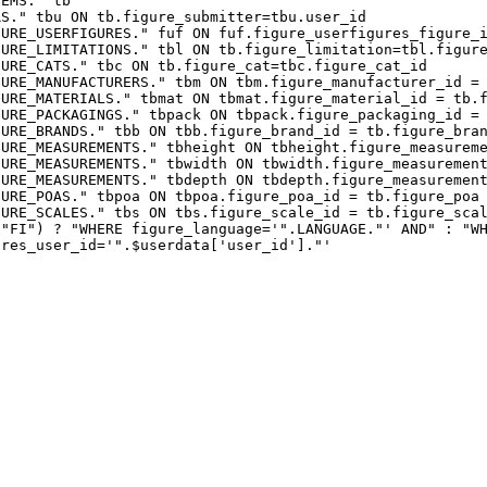
." tb
tb.figure_submitter=tbu.user_id
S." fuf ON fuf.figure_userfigures_figure_id=
S." tbl ON tb.figure_limitation=tbl.figure_l
bc ON tb.figure_cat=tbc.figure_cat_id
RS." tbm ON tbm.figure_manufacturer_id = tb.f
" tbmat ON tbmat.figure_material_id = tb.fig
" tbpack ON tbpack.figure_packaging_id = tb.
tbb ON tbb.figure_brand_id = tb.figure_bran
S." tbheight ON tbheight.figure_measurements_
S." tbwidth ON tbwidth.figure_measurements_id
S." tbdepth ON tbdepth.figure_measurements_id
poa ON tbpoa.figure_poa_id = tb.figure_poa
tbs ON tbs.figure_scale_id = tb.figure_scal
gure_language='".LANGUAGE."' AND" : "WHERE")." tb
='".$userdata['user_id']."'
*
arset
{