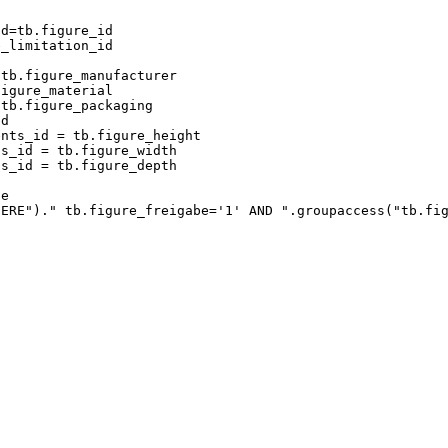
tb.figure_id
imitation_id
igure_manufacturer
ure_material
figure_packaging
d
id = tb.figure_height
 = tb.figure_width
 = tb.figure_depth
e
.figure_freigabe='1' AND ".groupaccess("tb.figur