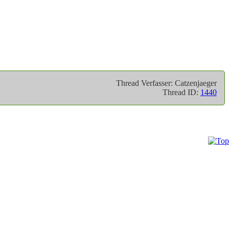
Thread Verfasser: Catzenjaeger
Thread ID:
1440