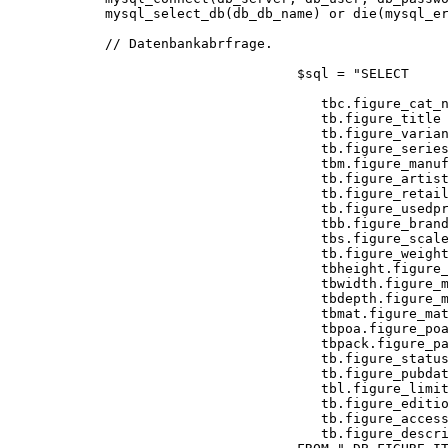
mysql_select_db(db_db_name) or die(mysql_e
// Datenbankabrfrage.
$sql = "SELECT
tbc.figure_cat_name
tb.figure_title 
tb.figure_varian
tb.figure_seri
tbm.figure_manufacture
tb.figure_artists
tb.figure_retailpri
tb.figure_usedpric
tbb.figure_brand_
tbs.figure_scale_
tb.figure_weigh
tbheight.figure_measure
tbwidth.figure_measure
tbdepth.figure_measure
tbmat.figure_materia
tbpoa.figure_poa_name 
tbpack.figure_packagi
tb.figure_status 
tb.figure_pubdate
tbl.figure_limitatio
tb.figure_editionsi
tb.figure_accessori
tb.figure_descript