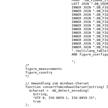
FROM ".DB_FIGURE_ITEMS
LEFT JOIN ".DB_USERS." tbu ON 
INNER JOIN ".DB_FIGURE_USERFIGURE
INNER JOIN ".DB_FIGURE_LIMITATION
INNER JOIN ".DB_FIGURE_CATS." t
INNER JOIN ".DB_FIGURE_MANUFACTURE
INNER JOIN ".DB_FIGURE_MATERIALS.
INNER JOIN ".DB_FIGURE_PACKAGINGS.
INNER JOIN ".DB_FIGURE_BRANDS." 
INNER JOIN ".DB_FIGURE_MEASUREMENT
INNER JOIN ".DB_FIGURE_MEASUREMENT
INNER JOIN ".DB_FIGURE_MEASUREMENT
INNER JOIN ".DB_FIGURE_POAS." tb
INNER JOIN ".DB_FIGURE_SCALES." 
".(multilang_table("FI") ? "WHERE fi
AND figure_userfigures_user_id
";
/
figure_measurements
figure_country
*/
// Umwandlung zum Windows-Ch
function convertToWindowsCharset($string) 
$charset = mb_detect_encoding(
$string,
"UTF-8, ISO-8859-1, ISO-8859-15",
true
);