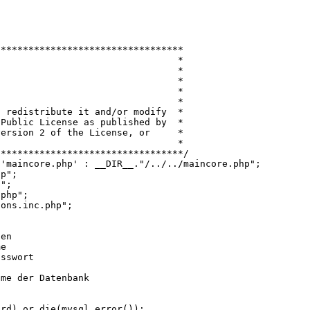
**********************************
for FIGURELIB *
 *
6 Catzenjaeger *
ectors.com *
 *
 redistribute it and/or modify *
Public License as published by *
 version 2 of the License, or *
 later version. *
*********************************/
 'maincore.php' : __DIR__."/../../maincore.php";
hp";
p";
.php";
ions.inc.php";
hen
me
sswort
t
me der Datenbank
ord) or die(mysql_error());