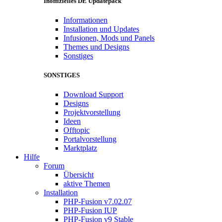
Inoffizielles DE Updatepack
Informationen
Installation und Updates
Infusionen, Mods und Panels
Themes und Designs
Sonstiges
SONSTIGES
Download Support
Designs
Projektvorstellung
Ideen
Offtopic
Portalvorstellung
Marktplatz
Hilfe
Forum
Übersicht
aktive Themen
Installation
PHP-Fusion v7.02.07
PHP-Fusion IUP
PHP-Fusion v9 Stable