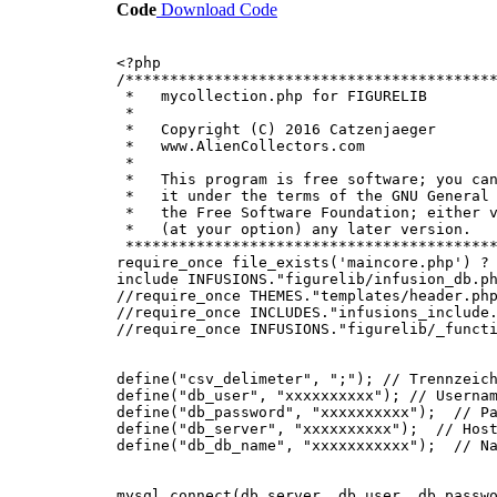
Code
Download Code
<?php
/*****************************************
* mycollection.php 
*
* Copyright (C) 201
* www.AlienColl
*
* This program is free software; you can
* it under the terms of the GNU General 
* the Free Software Foundation; either
* (at your option) any
******************************************
require_once file_exists('maincore.php') ?
include INFUSIONS."figurelib/infusion_db.p
//require_once THEMES."templates/header.ph
//require_once INCLUDES."infusions_include
//require_once INFUSIONS."figurelib/_funct
define("csv_delimeter", ";"); // Trennzeic
define("db_user", "xxxxxxxxxx"); // Userna
define("db_password", "xxxxxxxxxx"); // Pa
define("db_server", "xxxxxxxxxx"); // Hos
define("db_db_name", "xxxxxxxxxxx"); // Na
mysql_connect(db_server, db_user, db_passw