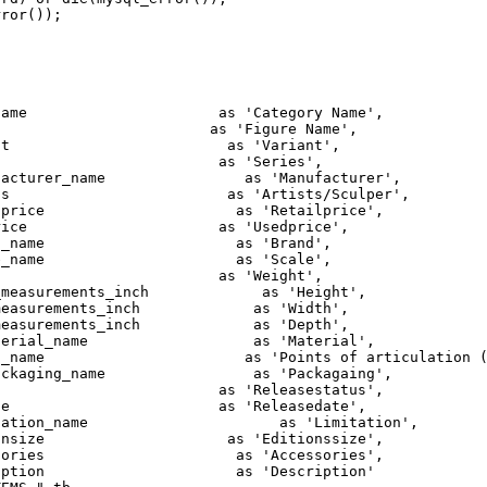
rror());
 as 'Category Name',
as 'Figure Name',
t as 'Variant',
es as 'Series',
r_name as 'Manufacturer',
 as 'Artists/Sculper',
ce as 'Retailprice',
e as 'Usedprice',
name as 'Brand',
name as 'Scale',
t as 'Weight',
ments_inch as 'Height',
ments_inch as 'Width',
ments_inch as 'Depth',
l_name as 'Material',
as 'Points of articulation (PO
ng_name as 'Packagaing',
as 'Releasestatus',
 as 'Releasedate',
n_name as 'Limitation',
ze as 'Editionssize',
es as 'Accessories',
ion as 'Description'