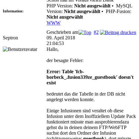
PHP Version:
Nicht ausgewählt
•
MySQL
Version:
Nicht ausgewählt
•
PHP-Fusion:
Information:
Nicht ausgewählt
WWW
Geschrieben am
#2
Septron
09. April 2018
21:04:53
Hallo,
der besagte Fehler:
Error: Table 'fcb-
borbeck_.fusion339ze_guestbook' doesn't
exist
bedeutet das die Tabelle in der DB nicht
angelegt werden konnte.
Einige Infusionen sind veraltet ob diese
Infusion unter dem Inoffiziellem Update Pack
funktioniert müsste man ausprobierendazu
gehst du in deinen deinem FTP/WebFTP
suchst dort den Ordner der Infusion
(schätzungsweise:
guestbook
), dort müsste