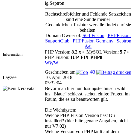
lg Septron
Rechtschreibfehler und Fehlende Satzzeichen
sind eine Sünde meiner
Gedanklichen Tastatur wer alle findet darf sie
behalten.
Domain Owner of:
SGI Fusion
|
PHPFusion-
SupportClub
|
PHPFusion Germany
|
Septron
Aei
PHP Version:
8.2.x
•
MySQL Version:
5.7
•
Information:
PHP-Fusion:
IUP-FIX-PHP8
WWW
Geschrieben am
#3
Layzee
10. April 2018
05:32:04
Bevor man hier nun lösungstechnisch wild
ins "Blaue" schiesst, stehen einige Fragen im
Raum, die es zu beantworten gilt.
Die Wichtigsten:
Welche PHP-Fusion Version hast Du
installiert? (hier bitte genaue Angaben, nicht
nur V7.02)
Welche Version von PHP läuft auf dem