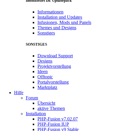
Inoffizielles DE Updatepack
Informationen
Installation und Updates
Infusionen, Mods und Panels
Themes und Designs
Sonstiges
SONSTIGES
Download Support
Designs
Projektvorstellung
Ideen
Offtopic
Portalvorstellung
Marktplatz
Hilfe
Forum
Übersicht
aktive Themen
Installation
PHP-Fusion v7.02.07
PHP-Fusion IUP
PHP-Fusion v9 Stable