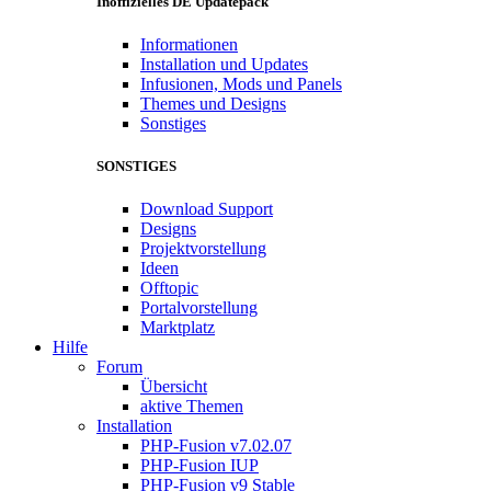
Inoffizielles DE Updatepack
Informationen
Installation und Updates
Infusionen, Mods und Panels
Themes und Designs
Sonstiges
SONSTIGES
Download Support
Designs
Projektvorstellung
Ideen
Offtopic
Portalvorstellung
Marktplatz
Hilfe
Forum
Übersicht
aktive Themen
Installation
PHP-Fusion v7.02.07
PHP-Fusion IUP
PHP-Fusion v9 Stable