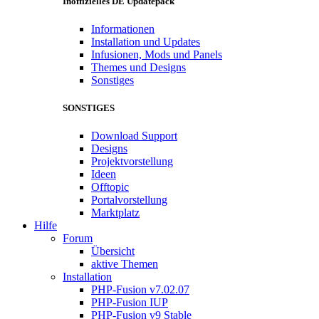
Inoffizielles DE Updatepack
Informationen
Installation und Updates
Infusionen, Mods und Panels
Themes und Designs
Sonstiges
SONSTIGES
Download Support
Designs
Projektvorstellung
Ideen
Offtopic
Portalvorstellung
Marktplatz
Hilfe
Forum
Übersicht
aktive Themen
Installation
PHP-Fusion v7.02.07
PHP-Fusion IUP
PHP-Fusion v9 Stable