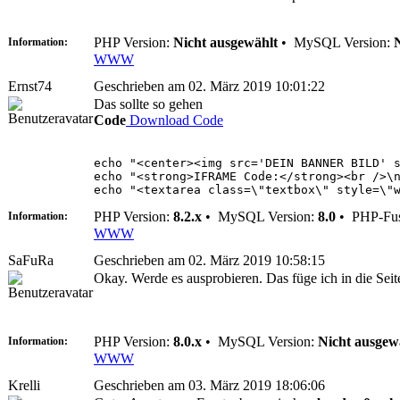
PHP Version:
Nicht ausgewählt
•
MySQL Version:
Information:
WWW
Ernst74
Geschrieben am 02. März 2019 10:01:22
Das sollte so gehen
Code
Download Code
echo "<center><img src='DEIN BANNER BILD' 
echo "<strong>IFRAME Code:</strong><br />\
echo "<textarea class=\"textbox\" style=\"
PHP Version:
8.2.x
•
MySQL Version:
8.0
•
PHP-Fus
Information:
WWW
SaFuRa
Geschrieben am 02. März 2019 10:58:15
Okay. Werde es ausprobieren. Das füge ich in die Seite
PHP Version:
8.0.x
•
MySQL Version:
Nicht ausgew
Information:
WWW
Krelli
Geschrieben am 03. März 2019 18:06:06