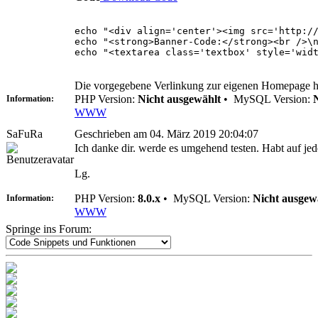
echo "<div align='center'><img src='http:/
echo "<strong>Banner-Code:</strong><br />\
echo "<textarea class='textbox' style='wid
Die vorgegebene Verlinkung zur eigenen Homepage habe
PHP Version:
Nicht ausgewählt
•
MySQL Version:
Information:
WWW
SaFuRa
Geschrieben am 04. März 2019 20:04:07
Ich danke dir. werde es umgehend testen. Habt auf jede
Lg.
PHP Version:
8.0.x
•
MySQL Version:
Nicht ausgew
Information:
WWW
Springe ins Forum: