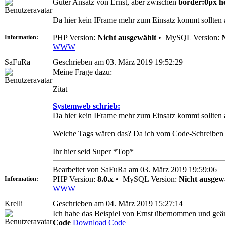
Guter Ansatz von Ernst, aber zwischen
border:0px h
Da hier kein IFrame mehr zum Einsatz kommt sollten a
PHP Version:
Nicht ausgewählt
•
MySQL Version:
Information:
WWW
SaFuRa
Geschrieben am 03. März 2019 19:52:29
Meine Frage dazu:
Zitat
Systemweb schrieb:
Da hier kein IFrame mehr zum Einsatz kommt sollten a
Welche Tags wären das? Da ich vom Code-Schreiben so
Ihr hier seid Super *Top*
Bearbeitet von SaFuRa am 03. März 2019 19:59:06
PHP Version:
8.0.x
•
MySQL Version:
Nicht ausgew
Information:
WWW
Krelli
Geschrieben am 04. März 2019 15:27:14
Ich habe das Beispiel von Ernst übernommen und geän
Code
Download Code