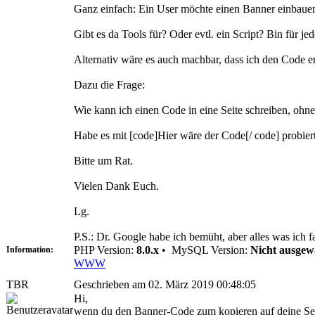
Ganz einfach: Ein User möchte einen Banner einbaue
Gibt es da Tools für? Oder evtl. ein Script? Bin für je
Alternativ wäre es auch machbar, dass ich den Code e
Dazu die Frage:
Wie kann ich einen Code in eine Seite schreiben, ohne
Habe es mit [code]Hier wäre der Code[/ code] probiert,
Bitte um Rat.
Vielen Dank Euch.
Lg.
P.S.: Dr. Google habe ich bemüht, aber alles was ich fa
PHP Version:
8.0.x
•
MySQL Version:
Nicht ausgew
Information:
WWW
TBR
Geschrieben am 02. März 2019 00:48:05
Hi,
wenn du den Banner-Code zum kopieren auf deine Seite