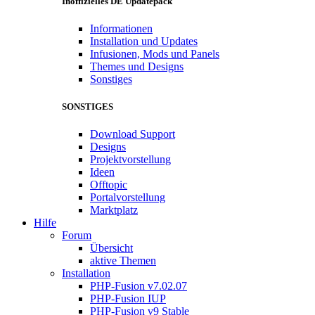
Inoffizielles DE Updatepack
Informationen
Installation und Updates
Infusionen, Mods und Panels
Themes und Designs
Sonstiges
SONSTIGES
Download Support
Designs
Projektvorstellung
Ideen
Offtopic
Portalvorstellung
Marktplatz
Hilfe
Forum
Übersicht
aktive Themen
Installation
PHP-Fusion v7.02.07
PHP-Fusion IUP
PHP-Fusion v9 Stable