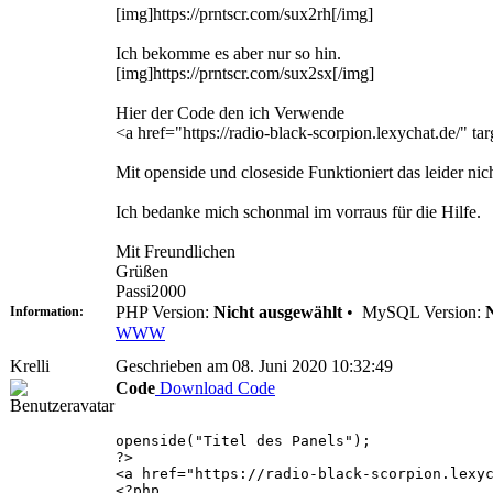
[img]https://prntscr.com/sux2rh[/img]
Ich bekomme es aber nur so hin.
[img]https://prntscr.com/sux2sx[/img]
Hier der Code den ich Verwende
<a href="https://radio-black-scorpion.lexychat.de/"
Mit openside und closeside Funktioniert das leider nich
Ich bedanke mich schonmal im vorraus für die Hilfe.
Mit Freundlichen
Grüßen
Passi2000
PHP Version:
Nicht ausgewählt
•
MySQL Version:
Information:
WWW
Krelli
Geschrieben am 08. Juni 2020 10:32:49
Code
Download Code
openside("Titel des Panels");
?>
<a href="https://radio-black-scorpion.lexy
<?php