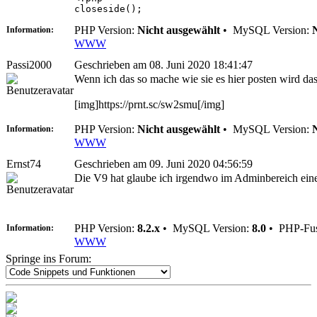
closeside();
PHP Version:
Nicht ausgewählt
•
MySQL Version:
Information:
WWW
Passi2000
Geschrieben am 08. Juni 2020 18:41:47
Wenn ich das so mache wie sie es hier posten wird da
[img]https://prnt.sc/sw2smu[/img]
PHP Version:
Nicht ausgewählt
•
MySQL Version:
Information:
WWW
Ernst74
Geschrieben am 09. Juni 2020 04:56:59
Die V9 hat glaube ich irgendwo im Adminbereich eine
PHP Version:
8.2.x
•
MySQL Version:
8.0
•
PHP-Fus
Information:
WWW
Springe ins Forum: