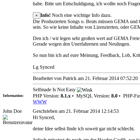
habe. Bitte um Entschuldigung, ich wollte noch Fragen 
Info!
Noch eine wichtige Info dazu.
×
Die Produzierten Songs o. Beats müssen GEMA und GV
sein. So wie keine Inhalte von Lizenzierten, oder GEM
Den ich / wir legen sehr großen wert auf GEMA Freie
Gerade wegen den Unerfahrenen und Neulingen.
So nun bin ich auf eure Meinung, Feedback, Lob, Kri
Lg Synced
Bearbeitet von Patrick am 21. Februar 2014 07:52:20
Selfmade Is Not Easy
PHP Version:
8.1.x
•
MySQL Version:
8.0
•
PHP-Fus
Information:
WWW
John Doe
Geschrieben am 21. Februar 2014 12:14:53
Hi Synced,
deine Idee selbst finde ich soweit gar nicht schlecht.
Jedoch müsstest du noch am der Header-Grafik, wo ich f