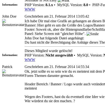
Selfmade Is Not Easy
PHP Version:
8.1.x
•
MySQL Version:
8.0
•
PHP-Fus
Information:
WWW
John Doe
Geschrieben am 21. Februar 2014 13:05:42
Ich habe Dir mal eine Grafik an gehangen an diesen B
Banner: Hier geht es um die Größe des Logos/Banner/H
Footer: Soweit ok, aber die Hintergrundfarbe/Schriftfa
Panel: Siehe Screen mit "gleicher Höhe".
John Doe hat folgende Datei angehängt:
Du hast nicht die Berechtigung die Anhäge dieses Th
Dieses Mitglied wurde gelöscht!
PHP Version:
Nicht ausgewählt
•
MySQL Version:
Information:
WWW
Patrick
Geschrieben am 21. Februar 2014 14:55:34
Ok, jetzt sollte es so sein wie du es meintest mit de
Foren Themen darunter gemacht.
Header Bereich / Banner / Logo wurde auch verändert,
meintest
Wegen des Footers, hast du da eventuell eine Idee wie
Wie würdest du sie den machen. ?