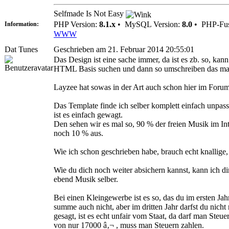
Selfmade Is Not Easy
PHP Version:
8.1.x
•
MySQL Version:
8.0
•
PHP-Fus
Information:
WWW
Dat Tunes
Geschrieben am 21. Februar 2014 20:55:01
Das Design ist eine sache immer, da ist es zb. so, kan
HTML Basis suchen und dann so umschreiben das man 
Layzee hat sowas in der Art auch schon hier im Forum 
Das Template finde ich selber komplett einfach unpass
ist es einfach gewagt.
Den sehen wir es mal so, 90 % der freien Musik im In
noch 10 % aus.
Wie ich schon geschrieben habe, brauch echt knallige
Wie du dich noch weiter absichern kannst, kann ich dir a
ebend Musik selber.
Bei einen Kleingewerbe ist es so, das du im ersten Jah
summe auch nicht, aber im dritten Jahr darfst du nicht
gesagt, ist es echt unfair vom Staat, da darf man Ste
von nur 17000 â‚¬ , muss man Steuern zahlen.