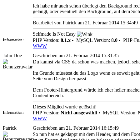
Ich habe mir auch schon überlegt den Background rec
gelangt, oder eventuell den Background, auf dem Sich 
Bearbeitet von Patrick am 21. Februar 2014 15:34:49
Selfmade Is Not Easy
PHP Version:
8.1.x
•
MySQL Version:
8.0
•
PHP-Fus
Information:
WWW
John Doe
Geschrieben am 21. Februar 2014 15:31:35
Du kannst via CSS da schon was machen, jedoch sehe ic
Im Grunde müsstest du das Logo wenn es soweit geht,
Seite vom Design her passt.
Dern Footer-Hintergrund würde ich eher heller mache
Contentbereich.
Dieses Mitglied wurde gelöscht!
PHP Version:
Nicht ausgewählt
•
MySQL Version:
Information:
WWW
Patrick
Geschrieben am 21. Februar 2014 16:15:49
So nun hat es geklappt mit dem Header, und dem Footer 