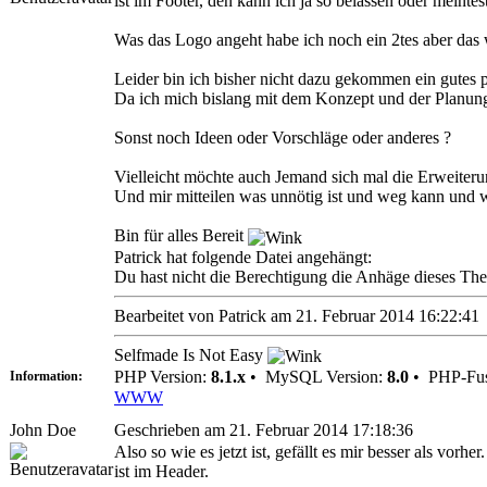
ist im Footer, den kann ich ja so belassen oder meintes
Was das Logo angeht habe ich noch ein 2tes aber das 
Leider bin ich bisher nicht dazu gekommen ein gutes
Da ich mich bislang mit dem Konzept und der Planung
Sonst noch Ideen oder Vorschläge oder anderes ?
Vielleicht möchte auch Jemand sich mal die Erweiteru
Und mir mitteilen was unnötig ist und weg kann und w
Bin für alles Bereit
Patrick hat folgende Datei angehängt:
Du hast nicht die Berechtigung die Anhäge dieses Th
Bearbeitet von Patrick am 21. Februar 2014 16:22:41
Selfmade Is Not Easy
PHP Version:
8.1.x
•
MySQL Version:
8.0
•
PHP-Fus
Information:
WWW
John Doe
Geschrieben am 21. Februar 2014 17:18:36
Also so wie es jetzt ist, gefällt es mir besser als vorh
ist im Header.