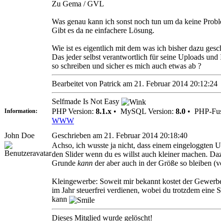
Zu Gema / GVL
Was genau kann ich sonst noch tun um da keine Pro
Gibt es da ne einfachere Lösung.
Wie ist es eigentlich mit dem was ich bisher dazu gesc
Das jeder selbst verantwortlich für seine Uploads und
so schreiben und sicher es mich auch etwas ab ?
Bearbeitet von Patrick am 21. Februar 2014 20:12:24
Selfmade Is Not Easy
PHP Version:
8.1.x
•
MySQL Version:
8.0
•
PHP-Fus
Information:
WWW
John Doe
Geschrieben am 21. Februar 2014 20:18:40
Achso, ich wusste ja nicht, dass einem eingeloggten 
den Slider wenn du es willst auch kleiner machen. D
Grunde
kann
der aber auch in der Größe so bleiben (v
Kleingewerbe: Soweit mir bekannt kostet der Gewe
im Jahr steuerfrei verdienen, wobei du trotzdem eine 
kann
Dieses Mitglied wurde gelöscht!