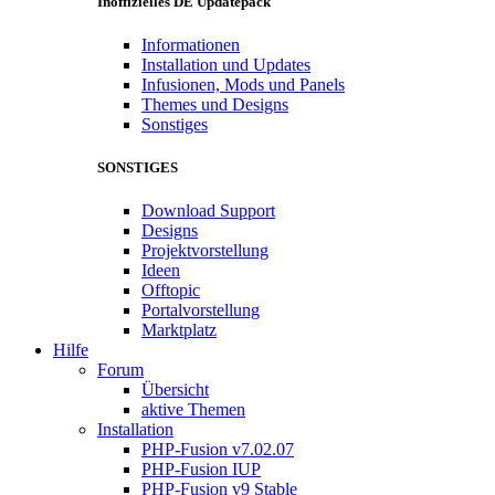
Inoffizielles DE Updatepack
Informationen
Installation und Updates
Infusionen, Mods und Panels
Themes und Designs
Sonstiges
SONSTIGES
Download Support
Designs
Projektvorstellung
Ideen
Offtopic
Portalvorstellung
Marktplatz
Hilfe
Forum
Übersicht
aktive Themen
Installation
PHP-Fusion v7.02.07
PHP-Fusion IUP
PHP-Fusion v9 Stable