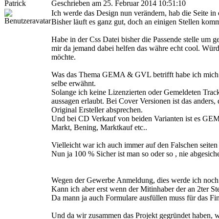
Patrick
Geschrieben am 25. Februar 2014 10:51:10
Ich werde das Design nun verändern, hab die Seite i
Bisher läuft es ganz gut, doch an einigen Stellen kom
Habe in der Css Datei bisher die Passende stelle um ge
mir da jemand dabei helfen das währe echt cool. Würd
möchte.
Was das Thema GEMA & GVL betrifft habe ich mich im
selbe erwähnt.
Solange ich keine Lizenzierten oder Gemeldeten Tracks 
aussagen erlaubt. Bei Cover Versionen ist das anders,
Original Ersteller absprechen.
Und bei CD Verkauf von beiden Varianten ist es GEMA P
Markt, Bening, Marktkauf etc..
Vielleicht war ich auch immer auf den Falschen seiten
Nun ja 100 % Sicher ist man so oder so , nie abgesiche
Wegen der Gewerbe Anmeldung, dies werde ich noch
Kann ich aber erst wenn der Mitinhaber der an 2ter Stel
Da mann ja auch Formulare ausfüllen muss für das Fin
Und da wir zusammen das Projekt gegründet haben, we