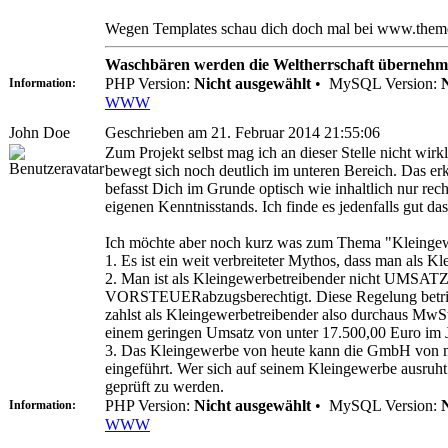
Wegen Templates schau dich doch mal bei www.themef
Waschbären werden die Weltherrschaft übernehm
PHP Version:
Nicht ausgewählt
•
MySQL Version:
Information:
WWW
John Doe
Geschrieben am 21. Februar 2014 21:55:06
Zum Projekt selbst mag ich an dieser Stelle nicht wir
bewegt sich noch deutlich im unteren Bereich. Das e
befasst Dich im Grunde optisch wie inhaltlich nur rech
eigenen Kenntnisstands. Ich finde es jedenfalls gut das
Ich möchte aber noch kurz was zum Thema "Kleingew
1. Es ist ein weit verbreiteter Mythos, dass man als K
2. Man ist als Kleingewerbetreibender nicht UMSATZs
VORSTEUERabzugsberechtigt. Diese Regelung betri
zahlst als Kleingewerbetreibender also durchaus MwSt
einem geringen Umsatz von unter 17.500,00 Euro im J
3. Das Kleingewerbe von heute kann die GmbH von m
eingeführt. Wer sich auf seinem Kleingewerbe ausruht 
geprüft zu werden.
PHP Version:
Nicht ausgewählt
•
MySQL Version:
Information:
WWW