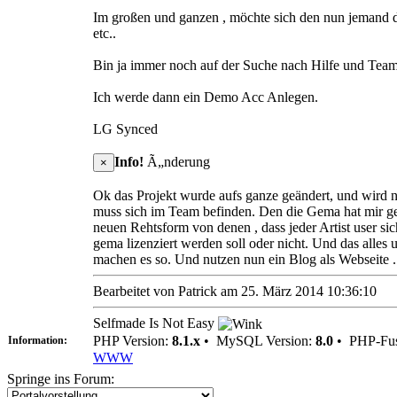
Im großen und ganzen , möchte sich den nun jemand da
etc..
Bin ja immer noch auf der Suche nach Hilfe und Team 
Ich werde dann ein Demo Acc Anlegen.
LG Synced
Info!
Ã„nderung
×
Ok das Projekt wurde aufs ganze geändert, und wird n
muss sich im Team befinden. Den die Gema hat mir gea
neuen Rehtsform von denen , dass jeder Artist user si
gema lizenziert werden soll oder nicht. Und das alle
machen es so. Und nutzen nun ein Blog als Webseite ..
Bearbeitet von Patrick am 25. März 2014 10:36:10
Selfmade Is Not Easy
PHP Version:
8.1.x
•
MySQL Version:
8.0
•
PHP-Fus
Information:
WWW
Springe ins Forum: