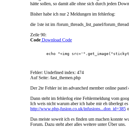
hätte sollen, so damit alle ohne sich durch jeden Dow
Bisher habe ich nur 2 Meldungen im fehlerlog:
die 1ste ist im /forum_threads_list_panel/forum_thread
Zeile 90:
Code
Download Code
echo "<img src='".get_image("stickythrea
Fehler: Undefined index: 474
Auf Seite: /last_themen.php
Der 2te Fehler ist im advanched member online panel 
Dann steht im fehlerlog eine Fehlermeldung vom goog
Ich weis nicht warum aber ich habe mir eh überlegt es
http://www.php-fusion.co.uk/infusions...don_id=385
o
Das meiste soweit ich es finden um machen konnte wur
Forum. Dazu steht aber alles weitere unter Über uns.